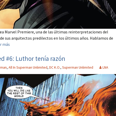
nea Marvel Premiere, una de las últimas reinterpretaciones del
 de sus arquitectos predilectos en los últimos años. Hablamos de
r más
ed #6: Luthor tenía razón
erman
,
All In Superman Unlimited
,
DC K.O.
,
Superman Unlimited
LNA