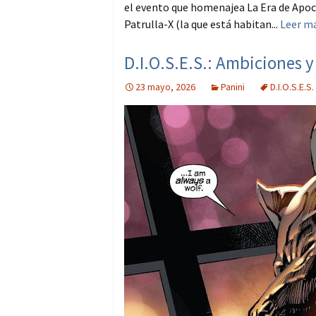
el evento que homenajea La Era de Apocal
Patrulla-X (la que está habitan...
Leer m
D.I.O.S.E.S.: Ambiciones 
23 mayo, 2026
Panini
D.I.O.S.E.S.