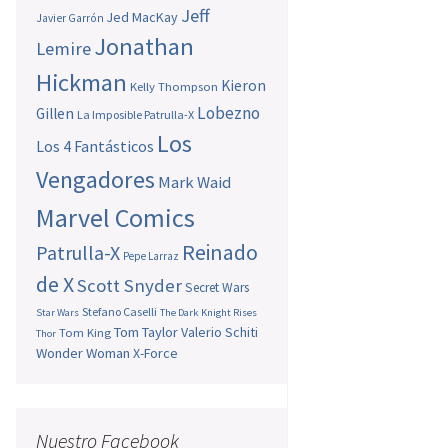
Jeff
Jed MacKay
Javier Garrón
Jonathan
Lemire
Hickman
Kieron
Kelly Thompson
Lobezno
Gillen
La Imposible Patrulla-X
Los
Los 4 Fantásticos
Vengadores
Mark Waid
Marvel Comics
Reinado
Patrulla-X
Pepe Larraz
de X
Scott Snyder
Secret Wars
Stefano Caselli
Star Wars
The Dark Knight Rises
Tom Taylor
Valerio Schiti
Tom King
Thor
Wonder Woman
X-Force
Nuestro Facebook