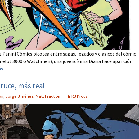
e Panini Cómics picotea entre sagas, legados y clásicos del cómic
 Camelot 3000 o Watchmen), una jovencísima Diana hace aparición
ás
Bruce, más real
an
,
Jorge Jiménez
,
Matt Fraction
RJ Prous