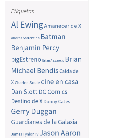
Etiquetas
Al Ewing
Amanecer de X
Batman
Andrea Sorrentino
Benjamin Percy
Brian
bigEstreno
Brian Azzarello
Michael Bendis
Caída de
cine en casa
X
Charles Soule
Dan Slott
DC Comics
Destino de X
Donny Cates
Gerry Duggan
Guardianes de la Galaxia
Jason Aaron
James Tynion IV