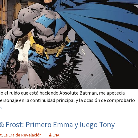
odo el ruido que está haciendo Absolute Batman, me apetecía
rsonaje en la continuidad principal y la ocasión de comprobarlo
ás
n & Frost: Primero Emma y luego Tony
t
,
La Era de Revelación
LNA