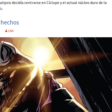
ipsis decidía centrarse en Cíclope y el actual núcleo duro de la
ás
y hechos
LNA