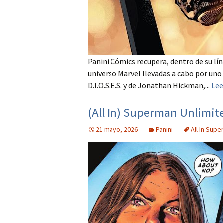
Panini Cómics recupera, dentro de su lí
universo Marvel llevadas a cabo por uno
D.I.O.S.E.S. y de Jonathan Hickman,...
Lee
(All In) Superman Unlimit
21 mayo, 2026
Panini
All In Sup