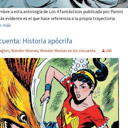
ombre a esta antología de Los 4 fantásticos publicada por Panini
s evidente es el que hace referencia a la propia trayectoria
r más
uenta: Historia apócrifa
igher
,
Wonder Woman
,
Wonder Woman en los cincuenta
LNA