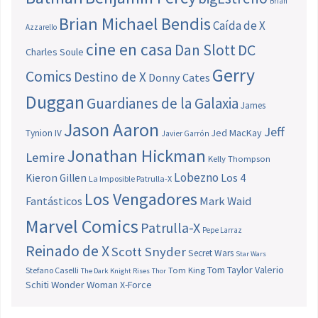
Brian
Brian Michael Bendis
Caída de X
Azzarello
cine en casa
Dan Slott
DC
Charles Soule
Gerry
Comics
Destino de X
Donny Cates
Duggan
Guardianes de la Galaxia
James
Jason Aaron
Jeff
Jed MacKay
Tynion IV
Javier Garrón
Jonathan Hickman
Lemire
Kelly Thompson
Lobezno
Los 4
Kieron Gillen
La Imposible Patrulla-X
Los Vengadores
Fantásticos
Mark Waid
Marvel Comics
Patrulla-X
Pepe Larraz
Reinado de X
Scott Snyder
Secret Wars
Star Wars
Tom Taylor
Valerio
Stefano Caselli
Tom King
The Dark Knight Rises
Thor
Schiti
Wonder Woman
X-Force