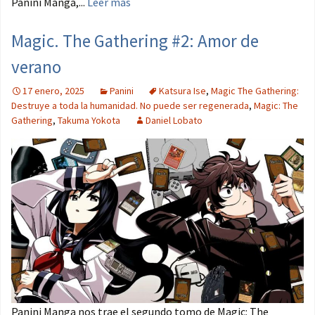
Panini Manga,...
Leer más
Magic. The Gathering #2: Amor de
verano
17 enero, 2025
Panini
Katsura Ise
,
Magic The Gathering:
Destruye a toda la humanidad. No puede ser regenerada
,
Magic: The
Gathering
,
Takuma Yokota
Daniel Lobato
Panini Manga nos trae el segundo tomo de Magic: The