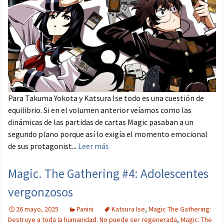
Para Takuma Yokota y Katsura Ise todo es una cuestión de
equilibrio. Si en el volumen anterior veíamos como las
dinámicas de las partidas de cartas Magic pasaban a un
segundo plano porque así lo exigía el momento emocional
de sus protagonist...
Leer más
Magic. The Gathering #4: Adolescentes
vergonzosos
26 mayo, 2025
Panini
Katsura Ise
,
Magic The Gathering:
Destruye a toda la humanidad. No puede ser regenerada
,
Magic: The