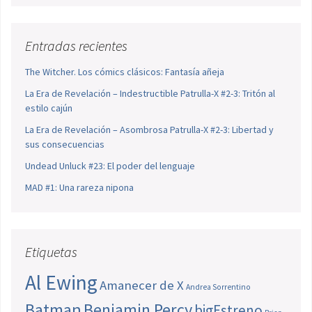
Entradas recientes
The Witcher. Los cómics clásicos: Fantasía añeja
La Era de Revelación – Indestructible Patrulla-X #2-3: Tritón al
estilo cajún
La Era de Revelación – Asombrosa Patrulla-X #2-3: Libertad y
sus consecuencias
Undead Unluck #23: El poder del lenguaje
MAD #1: Una rareza nipona
Etiquetas
Al Ewing
Amanecer de X
Andrea Sorrentino
Batman
Benjamin Percy
bigEstreno