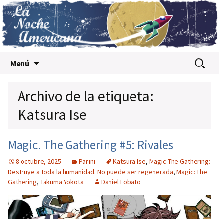
Saltar al contenido
Buscar:
Menú
Archivo de la etiqueta:
Katsura Ise
Magic. The Gathering #5: Rivales
8 octubre, 2025
Panini
Katsura Ise
,
Magic The Gathering:
Destruye a toda la humanidad. No puede ser regenerada
,
Magic: The
Gathering
,
Takuma Yokota
Daniel Lobato