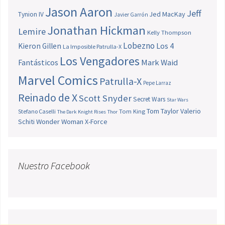
Jason Aaron
Jeff
Jed MacKay
Tynion IV
Javier Garrón
Jonathan Hickman
Lemire
Kelly Thompson
Lobezno
Los 4
Kieron Gillen
La Imposible Patrulla-X
Los Vengadores
Fantásticos
Mark Waid
Marvel Comics
Patrulla-X
Pepe Larraz
Reinado de X
Scott Snyder
Secret Wars
Star Wars
Tom Taylor
Valerio
Stefano Caselli
Tom King
The Dark Knight Rises
Thor
Schiti
Wonder Woman
X-Force
Nuestro Facebook