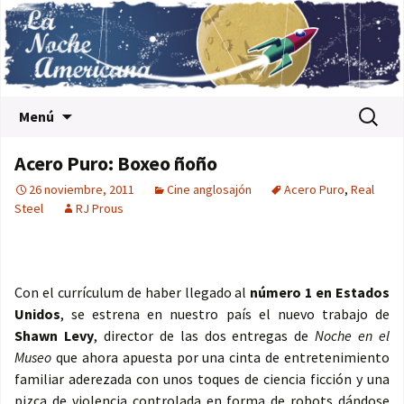
Saltar al contenido
Buscar:
Menú
Acero Puro: Boxeo ñoño
26 noviembre, 2011
Cine anglosajón
Acero Puro
,
Real
Steel
RJ Prous
Con el currículum de haber llegado al
número 1 en Estados
Unidos
, se estrena en nuestro país el nuevo trabajo de
Shawn Levy
, director de las dos entregas de
Noche en el
Museo
que ahora apuesta por una cinta de entretenimiento
familiar aderezada con unos toques de ciencia ficción y una
pizca de violencia controlada en forma de robots dándose