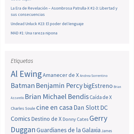
La Era de Revelación – Asombrosa Patrulla-X #2-3: Libertad y
sus consecuencias
Undead Unluck #23: El poder del lenguaje
MAD #1: Una rareza nipona
Etiquetas
Al Ewing
Amanecer de X
Andrea Sorrentino
Batman
Benjamin Percy
bigEstreno
Brian
Brian Michael Bendis
Caída de X
Azzarello
cine en casa
Dan Slott
DC
Charles Soule
Gerry
Comics
Destino de X
Donny Cates
Duggan
Guardianes de la Galaxia
James