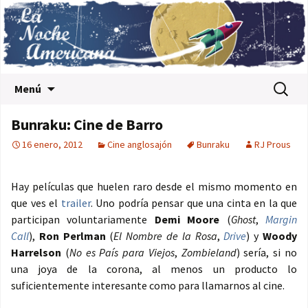
Saltar al contenido
Buscar:
Menú
Bunraku: Cine de Barro
16 enero, 2012
Cine anglosajón
Bunraku
RJ Prous
Hay películas que huelen raro desde el mismo momento en
que ves el
trailer
. Uno podría pensar que una cinta en la que
participan voluntariamente
Demi Moore
(
Ghost
,
Margin
Call
),
Ron Perlman
(
El Nombre de la Rosa
,
Drive
) y
Woody
Harrelson
(
No es País para Viejos
,
Zombieland
) sería, si no
una joya de la corona, al menos un producto lo
suficientemente interesante como para llamarnos al cine.