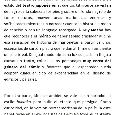
estilo del
teatro japonés
en el que los titiriteros se visten
de negro de la cabeza a los pies y, sobre un fondo negro o de
tonos oscuros, mueven unas marionetas enormes y
sofisticadas mientras un narrador cuenta la historia a modo
de canción o con un lenguaje recargado. A
Guy Moshe
hay
que reconocerle el mérito de haber sabido trasladar al cine
esa sensación de historia de marionetas a partir de unos
escenarios de cartón piedra que le dan al filme un ambiente
único e irreal. De igual modo obra una luz que, si bien llega a
cansar un tanto, coloca a los personajes
muy cerca del
género del cómic
y favorece que el espectador pueda
aceptar cualquier tipo de excentricidad en el diseño de
edificios y paisajes.
Por otra parte, Moshe también se vale de un narrador al
estilo
bunraku
para pulir el efecto que persigue. Como
curiosidad, en la versión norteamericana de la película este
papel recae en el ex-vocalista de
Faith No More
, el cantante