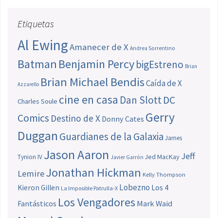
Etiquetas
Al Ewing
Amanecer de X
Andrea Sorrentino
Batman
Benjamin Percy
bigEstreno
Brian
Brian Michael Bendis
Caída de X
Azzarello
cine en casa
Dan Slott
DC
Charles Soule
Gerry
Comics
Destino de X
Donny Cates
Duggan
Guardianes de la Galaxia
James
Jason Aaron
Jeff
Jed MacKay
Tynion IV
Javier Garrón
Jonathan Hickman
Lemire
Kelly Thompson
Lobezno
Los 4
Kieron Gillen
La Imposible Patrulla-X
Los Vengadores
Fantásticos
Mark Waid