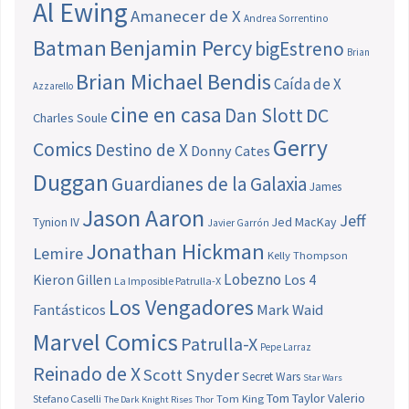
Al Ewing
Amanecer de X
Andrea Sorrentino
Batman
Benjamin Percy
bigEstreno
Brian
Brian Michael Bendis
Caída de X
Azzarello
cine en casa
Dan Slott
DC
Charles Soule
Gerry
Comics
Destino de X
Donny Cates
Duggan
Guardianes de la Galaxia
James
Jason Aaron
Jeff
Jed MacKay
Tynion IV
Javier Garrón
Jonathan Hickman
Lemire
Kelly Thompson
Lobezno
Los 4
Kieron Gillen
La Imposible Patrulla-X
Los Vengadores
Fantásticos
Mark Waid
Marvel Comics
Patrulla-X
Pepe Larraz
Reinado de X
Scott Snyder
Secret Wars
Star Wars
Tom Taylor
Valerio
Stefano Caselli
Tom King
The Dark Knight Rises
Thor