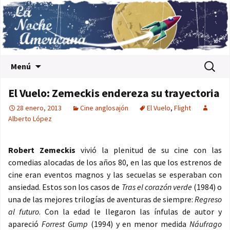
Saltar al contenido
Buscar:
Menú
El Vuelo: Zemeckis endereza su trayectoria
28 enero, 2013
Cine anglosajón
El Vuelo
,
Flight
Alberto López
Robert Zemeckis
vivió la plenitud de su cine con las
comedias alocadas de los años 80, en las que los estrenos de
cine eran eventos magnos y las secuelas se esperaban con
ansiedad. Estos son los casos de
Tras el corazón verde
(1984) o
una de las mejores trilogías de aventuras de siempre:
Regreso
al futuro
. Con la edad le llegaron las ínfulas de autor y
apareció
Forrest Gump
(1994) y en menor medida
Náufrago