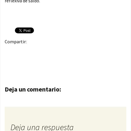
reflexiva de saldo.
Compartir:
Navegación de entradas
Deja un comentario:
Deja una respuesta