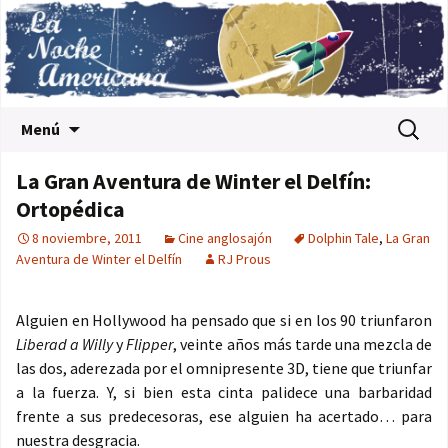
Saltar al contenido
Buscar:
Menú
La Gran Aventura de Winter el Delfín:
Ortopédica
8 noviembre, 2011
Cine anglosajón
Dolphin Tale
,
La Gran
Aventura de Winter el Delfín
RJ Prous
Alguien en Hollywood ha pensado que si en los 90 triunfaron
Liberad a Willy
y
Flipper
, veinte años más tarde una mezcla de
las dos, aderezada por el omnipresente 3D, tiene que triunfar
a la fuerza. Y, si bien esta cinta palidece una barbaridad
frente a sus predecesoras, ese alguien ha acertado… para
nuestra desgracia.