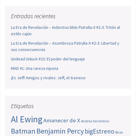
Entradas recientes
La Era de Revelación – Indestructible Patrulla-X #2-3: Tritón al
estilo cajún
La Era de Revelación – Asombrosa Patrulla-X #2-3: Libertad y
sus consecuencias
Undead Unluck #23: El poder del lenguaje
MAD #1: Una rareza nipona
¡Es Jeff! Amigos y rivales: Jeff, el travieso
Etiquetas
Al Ewing
Amanecer de X
Andrea Sorrentino
Batman
Benjamin Percy
bigEstreno
Brian