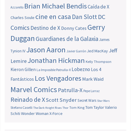
Brian Michael Bendis
Caída de X
Azzarello
cine en casa
Dan Slott
DC
Charles Soule
Gerry
Comics
Destino de X
Donny Cates
Duggan
Guardianes de la Galaxia
James
Jason Aaron
Jeff
Jed MacKay
Tynion IV
Javier Garrón
Jonathan Hickman
Lemire
Kelly Thompson
Lobezno
Los 4
Kieron Gillen
La Imposible Patrulla-X
Los Vengadores
Fantásticos
Mark Waid
Marvel Comics
Patrulla-X
Pepe Larraz
Reinado de X
Scott Snyder
Secret Wars
Star Wars
Tom Taylor
Valerio
Stefano Caselli
Tom King
The Dark Knight Rises
Thor
Schiti
Wonder Woman
X-Force