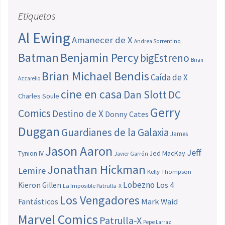
Etiquetas
Al Ewing
Amanecer de X
Andrea Sorrentino
Batman
Benjamin Percy
bigEstreno
Brian
Brian Michael Bendis
Caída de X
Azzarello
cine en casa
Dan Slott
DC
Charles Soule
Gerry
Comics
Destino de X
Donny Cates
Duggan
Guardianes de la Galaxia
James
Jason Aaron
Jeff
Jed MacKay
Tynion IV
Javier Garrón
Jonathan Hickman
Lemire
Kelly Thompson
Lobezno
Los 4
Kieron Gillen
La Imposible Patrulla-X
Los Vengadores
Fantásticos
Mark Waid
Marvel Comics
Patrulla-X
Pepe Larraz