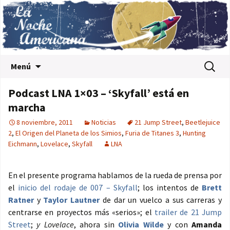
Saltar al contenido
Buscar:
Menú
Podcast LNA 1×03 – ‘Skyfall’ está en
marcha
8 noviembre, 2011
Noticias
21 Jump Street
,
Beetlejuice
2
,
El Origen del Planeta de los Simios
,
Furia de Titanes 3
,
Hunting
Eichmann
,
Lovelace
,
Skyfall
LNA
En el presente programa hablamos de la rueda de prensa por
el
inicio del rodaje de 007 – Skyfall
; los intentos de
Brett
Ratner
y
Taylor Lautner
de dar un vuelco a sus carreras y
centrarse en proyectos más «serios»; el
trailer de 21 Jump
Street
;
y Lovelace
, ahora sin
Olivia Wilde
y con
Amanda