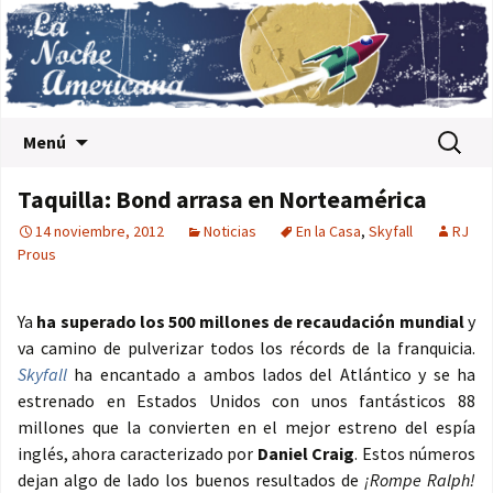
Saltar al contenido
Buscar:
Menú
Taquilla: Bond arrasa en Norteamérica
14 noviembre, 2012
Noticias
En la Casa
,
Skyfall
RJ
Prous
Ya
ha superado los 500 millones de recaudación mundial
y
va camino de pulverizar todos los récords de la franquicia.
Skyfall
ha encantado a ambos lados del Atlántico y se ha
estrenado en Estados Unidos con unos fantásticos 88
millones que la convierten en el mejor estreno del espía
inglés, ahora caracterizado por
Daniel Craig
. Estos números
dejan algo de lado los buenos resultados de
¡Rompe Ralph!