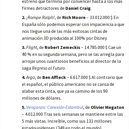
estreno que termina por convencer hasta a los más
firmes detractores de
Daniel Craig
.
2.
¡Rompe Ralph!
, de
Rich Moore
– 33.012.000 $ En
España sólo podemos esperar con impaciencia a que
nos llegue una de las más exitosas cintas de
animación 3D producida al 100% por Disney.
3.
Flight
, de
Robert Zemeckis
– 14.785.000 $ Cae un
40 % en su segunda semana, pero se las arregla para
arrojar unos cuantiosos beneficios al director de la
saga
Regreso al Futuro
.
4.
Argo
, de
Ben Affleck
– 6.617.000 $ Al contrario que
el español, el público americano no se cansa de
alabar esta cinta, que ya va camino de los 90
millones de dólares.
5.
Venganza: Conexión Estambul
, de
Olivier Megaton
– 4.012.000 Tras seis semanas se mantiene entre las
5 más vistas. Increíble, como sus 131 millones
estadounidenses (349 en todo el mundo)