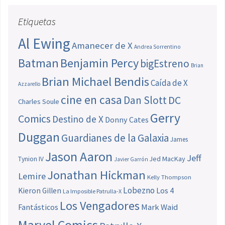
Etiquetas
Al Ewing
Amanecer de X
Andrea Sorrentino
Batman
Benjamin Percy
bigEstreno
Brian
Brian Michael Bendis
Caída de X
Azzarello
cine en casa
Dan Slott
DC
Charles Soule
Gerry
Comics
Destino de X
Donny Cates
Duggan
Guardianes de la Galaxia
James
Jason Aaron
Jeff
Jed MacKay
Tynion IV
Javier Garrón
Jonathan Hickman
Lemire
Kelly Thompson
Lobezno
Los 4
Kieron Gillen
La Imposible Patrulla-X
Los Vengadores
Fantásticos
Mark Waid
Marvel Comics