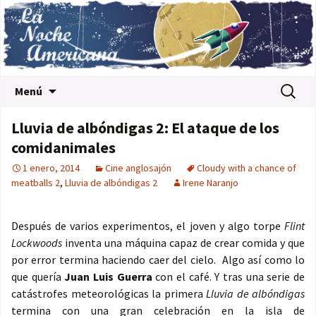
Saltar al contenido
Buscar:
Menú
Lluvia de albóndigas 2: El ataque de los
comidanimales
1 enero, 2014
Cine anglosajón
Cloudy with a chance of
meatballs 2
,
Lluvia de albóndigas 2
Irene Naranjo
Después de varios experimentos, el joven y algo torpe
Flint
Lockwoods
inventa una máquina capaz de crear comida y que
por error termina haciendo caer del cielo. Algo así como lo
que quería
Juan Luis Guerra
con el café. Y tras una serie de
catástrofes meteorológicas la primera
Lluvia de albóndigas
termina con una gran celebración en la isla de