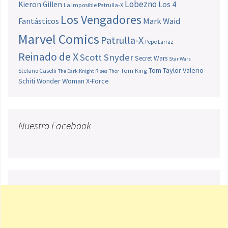
Lobezno
Los 4
Kieron Gillen
La Imposible Patrulla-X
Los Vengadores
Fantásticos
Mark Waid
Marvel Comics
Patrulla-X
Pepe Larraz
Reinado de X
Scott Snyder
Secret Wars
Star Wars
Tom Taylor
Valerio
Stefano Caselli
Tom King
The Dark Knight Rises
Thor
Schiti
Wonder Woman
X-Force
Nuestro Facebook