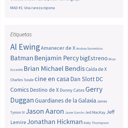
MAD #1: Una rareza nipona
Etiquetas
Al Ewing
Amanecer de X
Andrea Sorrentino
Batman
Benjamin Percy
bigEstreno
Brian
Brian Michael Bendis
Caída de X
Azzarello
cine en casa
Dan Slott
DC
Charles Soule
Gerry
Comics
Destino de X
Donny Cates
Duggan
Guardianes de la Galaxia
James
Jason Aaron
Jeff
Jed MacKay
Tynion IV
Javier Garrón
Jonathan Hickman
Lemire
Kelly Thompson