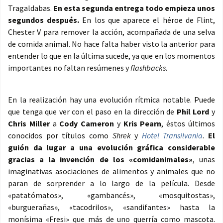
Tragaldabas.
En esta segunda entrega todo empieza unos
segundos después.
En los que aparece el héroe de Flint,
Chester V para remover la acción, acompañada de una selva
de comida animal. No hace falta haber visto la anterior para
entender lo que en la última sucede, ya que en los momentos
importantes no faltan resúmenes y
flashbacks
.
En la realización hay una evolución rítmica notable. Puede
que tenga que ver con el paso en la dirección de
Phil Lord
y
Chris Miller
a
Cody Cameron
y
Kris Pearn
, éstos últimos
conocidos por títulos como
Shrek
y
Hotel Transilvania
.
El
guión da lugar a una evolución gráfica considerable
gracias a la invención de los «comidanimales»
, unas
imaginativas asociaciones de alimentos y animales que no
paran de sorprender a lo largo de la película. Desde
«patatómatos», «gambancés», «mosquitostas»,
«burguerañas», «tacodrilos», «sandifantes» hasta la
monísima «Fresi» que más de uno querría como mascota.