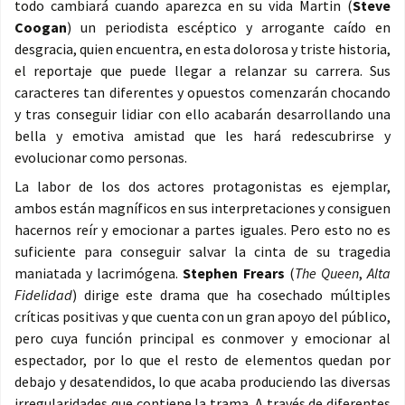
todo cambiará cuando aparezca en su vida Martin (
Steve
Coogan
) un periodista escéptico y arrogante caído en
desgracia, quien encuentra, en esta dolorosa y triste historia,
el reportaje que puede llegar a relanzar su carrera. Sus
caracteres tan diferentes y opuestos comenzarán chocando
y tras conseguir lidiar con ello acabarán desarrollando una
bella y emotiva amistad que les hará redescubrirse y
evolucionar como personas.
La labor de los dos actores protagonistas es ejemplar,
ambos están magníficos en sus interpretaciones y consiguen
hacernos reír y emocionar a partes iguales. Pero esto no es
suficiente para conseguir salvar la cinta de su tragedia
maniatada y lacrimógena.
Stephen Frears
(
The Queen
,
Alta
Fidelidad
) dirige este drama que ha cosechado múltiples
críticas positivas y que cuenta con un gran apoyo del público,
pero cuya función principal es conmover y emocionar al
espectador, por lo que el resto de elementos quedan por
debajo y desatendidos, lo que acaba produciendo las diversas
irregularidades que contiene la trama. A través de diferentes