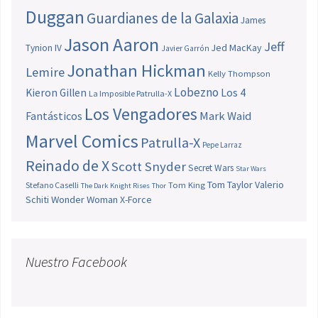
Duggan
Guardianes de la Galaxia
James
Jason Aaron
Jeff
Jed MacKay
Tynion IV
Javier Garrón
Jonathan Hickman
Lemire
Kelly Thompson
Lobezno
Los 4
Kieron Gillen
La Imposible Patrulla-X
Los Vengadores
Fantásticos
Mark Waid
Marvel Comics
Patrulla-X
Pepe Larraz
Reinado de X
Scott Snyder
Secret Wars
Star Wars
Tom Taylor
Valerio
Stefano Caselli
Tom King
The Dark Knight Rises
Thor
Schiti
Wonder Woman
X-Force
Nuestro Facebook