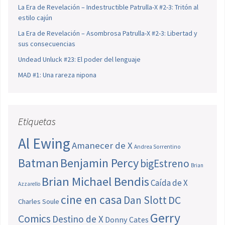
La Era de Revelación – Indestructible Patrulla-X #2-3: Tritón al
estilo cajún
La Era de Revelación – Asombrosa Patrulla-X #2-3: Libertad y
sus consecuencias
Undead Unluck #23: El poder del lenguaje
MAD #1: Una rareza nipona
Etiquetas
Al Ewing
Amanecer de X
Andrea Sorrentino
Batman
Benjamin Percy
bigEstreno
Brian
Brian Michael Bendis
Caída de X
Azzarello
cine en casa
Dan Slott
DC
Charles Soule
Gerry
Comics
Destino de X
Donny Cates