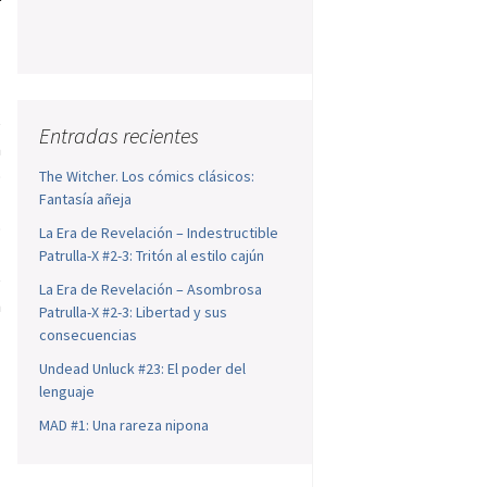
r
n
e
Entradas recientes
n
o
The Witcher. Los cómics clásicos:
Fantasía añeja
l
o
La Era de Revelación – Indestructible
n
Patrulla-X #2-3: Tritón al estilo cajún
e
La Era de Revelación – Asombrosa
n
Patrulla-X #2-3: Libertad y sus
consecuencias
Undead Unluck #23: El poder del
lenguaje
MAD #1: Una rareza nipona