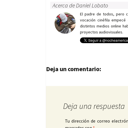
Acerca de Daniel Lobato
El padre de todos, pero 
vocación cinéfila empecé 
distintos medios online h
proyectos audiovisuales.
Navegación de entrad
Deja un comentario:
Deja una respuesta
Tu dirección de correo electrón
marcados con
*