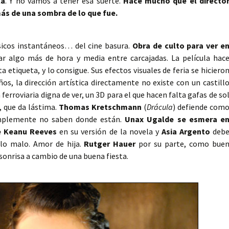
la
. Y no vamos a tener esa suerte.
Hace mucho que el directo
ás de una sombra de lo que fue.
sicos instantáneos… del cine basura.
Obra de culto para ver e
r algo más de hora y media entre carcajadas. La película hac
 etiqueta, y lo consigue. Sus efectos visuales de feria se hiciero
os, la dirección artística directamente no existe con un castill
ferroviaria digna de ver, un 3D para el que hacen falta gafas de so
, que da lástima.
Thomas Kretschmann
(
Drácula
) defiende com
implemente no saben donde están.
Unax Ugalde se esmera e
de Keanu Reeves
en su versión de la novela y
Asia Argento
deb
 lo malo. Amor de hija.
Rutger Hauer
por su parte, como bue
sonrisa a cambio de una buena fiesta.