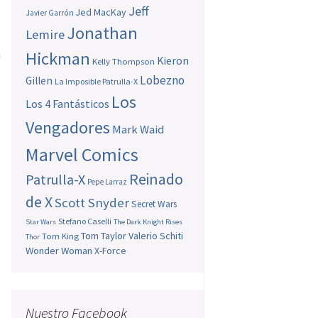
Jeff
Jed MacKay
Javier Garrón
s
Jonathan
Lemire
e
a
Hickman
Kieron
Kelly Thompson
e
Lobezno
Gillen
La Imposible Patrulla-X
Los
Los 4 Fantásticos
Vengadores
Mark Waid
o
Marvel Comics
Reinado
Patrulla-X
Pepe Larraz
de X
Scott Snyder
Secret Wars
Stefano Caselli
Star Wars
The Dark Knight Rises
Tom Taylor
Valerio Schiti
Tom King
Thor
Wonder Woman
X-Force
Nuestro Facebook