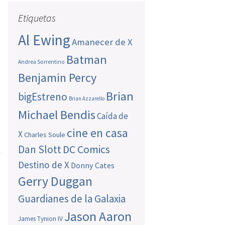
Etiquetas
Al Ewing
Amanecer de X
Batman
Andrea Sorrentino
Benjamin Percy
Brian
bigEstreno
Brian Azzarello
Michael Bendis
Caída de
cine en casa
X
Charles Soule
Dan Slott
DC Comics
n
Destino de X
Donny Cates
Gerry Duggan
e
Guardianes de la Galaxia
Jason Aaron
James Tynion IV