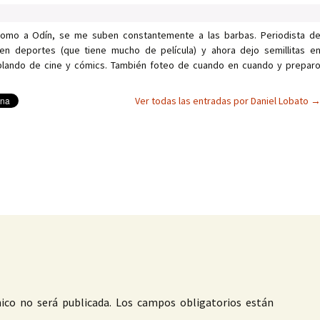
como a Odín, se me suben constantemente a las barbas. Periodista d
en deportes (que tiene mucho de película) y ahora dejo semillitas e
ablando de cine y cómics. También foteo de cuando en cuando y prepar
Ver todas las entradas por Daniel Lobato
as
ico no será publicada.
Los campos obligatorios están