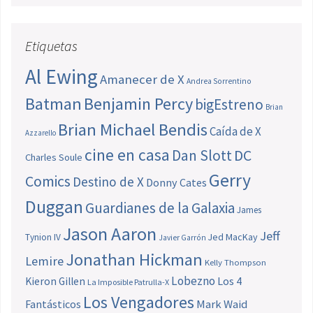
Etiquetas
Al Ewing
Amanecer de X
Andrea Sorrentino
Batman
Benjamin Percy
bigEstreno
Brian
Brian Michael Bendis
Caída de X
Azzarello
cine en casa
Dan Slott
DC
Charles Soule
Gerry
Comics
Destino de X
Donny Cates
Duggan
Guardianes de la Galaxia
James
Jason Aaron
Jeff
Jed MacKay
Tynion IV
Javier Garrón
Jonathan Hickman
Lemire
Kelly Thompson
Lobezno
Los 4
Kieron Gillen
La Imposible Patrulla-X
Los Vengadores
Fantásticos
Mark Waid