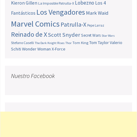
Lobezno
Los 4
Kieron Gillen
La Imposible Patrulla-X
Los Vengadores
Fantásticos
Mark Waid
Marvel Comics
Patrulla-X
Pepe Larraz
Reinado de X
Scott Snyder
Secret Wars
Star Wars
Tom Taylor
Valerio
Stefano Caselli
Tom King
The Dark Knight Rises
Thor
Schiti
Wonder Woman
X-Force
Nuestro Facebook