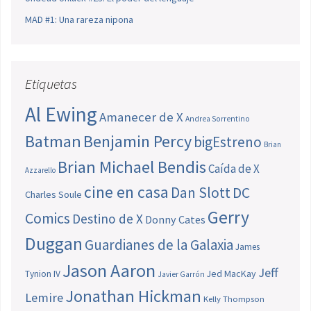
MAD #1: Una rareza nipona
Etiquetas
Al Ewing
Amanecer de X
Andrea Sorrentino
Batman
Benjamin Percy
bigEstreno
Brian
Brian Michael Bendis
Caída de X
Azzarello
cine en casa
Dan Slott
DC
Charles Soule
Gerry
Comics
Destino de X
Donny Cates
Duggan
Guardianes de la Galaxia
James
Jason Aaron
Jeff
Jed MacKay
Tynion IV
Javier Garrón
Jonathan Hickman
Lemire
Kelly Thompson