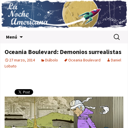
Saltar al contenido
Buscar:
Menú
Oceania Boulevard: Demonios surrealistas
27 marzo, 2014
Diábolo
Oceania Boulevard
Daniel
Lobato