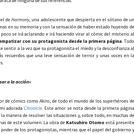
arata de ninguna de sus referencias.
iel de
Harmony
, una adolescente que despierta en el sótano de u
nas en su memoria y con la sensación de haber estado huyendo d
 poco se irá aclarando e irá haciendo virar al cómic del misterio a
empatizar con su protagonista desde la primera página
. Tod
e sentir a la vez que su protagonista el miedo y la desconfianza a
s recuerdos que una leve sensación de terror y unas voces en l
s.
ar a la acción
«
dor de cómics como
Akira
, de todo el mundo de los superhéroes d
mi adorada
Chronicle
. Este amor se nota desde la primera págin
la manera de resolver las situaciones y, sobre todo, en muchas d
inas de este volumen. La obra de
Katsuhiro Otomo
está present
 poder de los protagonistas, mientras que el papel del gobierno 