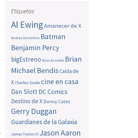
Etiquetas
n
Al Ewing
Amanecer de X
e
l
Batman
Andrea Sorrentino
o
Benjamin Percy
l
a
Brian
bigEstreno
Brian Azzarello
Michael Bendis
Caída de
cine en casa
X
Charles Soule
Dan Slott
DC Comics
Destino de X
Donny Cates
e
Gerry Duggan
a
e
Guardianes de la Galaxia
e
Jason Aaron
y
James Tynion IV