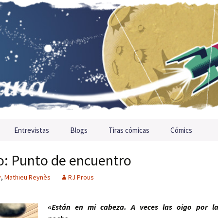
Entrevistas
Blogs
Tiras cómicas
Cómics
o: Punto de encuentro
y
,
Mathieu Reynès
RJ Prous
«
Están en mi cabeza. A veces las oigo por l