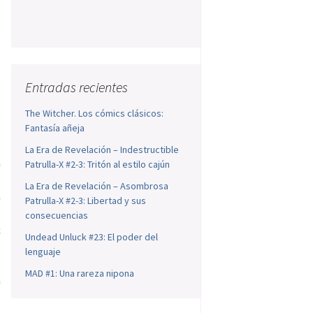
s
e
e
Entradas recientes
e
e
The Witcher. Los cómics clásicos:
Fantasía añeja
l
s
La Era de Revelación – Indestructible
a
Patrulla-X #2-3: Tritón al estilo cajún
e
La Era de Revelación – Asombrosa
a
Patrulla-X #2-3: Libertad y sus
o
consecuencias
c
Undead Unluck #23: El poder del
o
lenguaje
o
MAD #1: Una rareza nipona
a
l