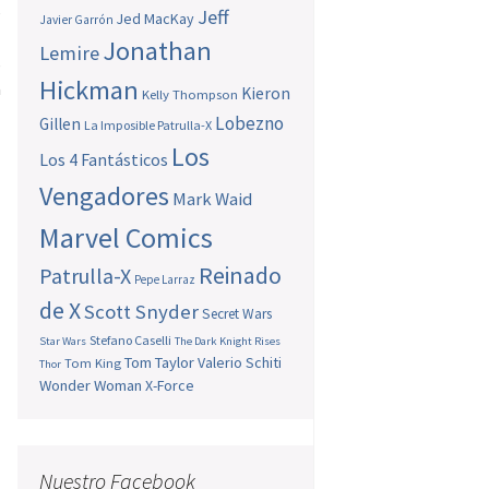
s
Jeff
Jed MacKay
Javier Garrón
a
Jonathan
Lemire
s
Hickman
a
Kieron
Kelly Thompson
Lobezno
Gillen
La Imposible Patrulla-X
Los
Los 4 Fantásticos
Vengadores
Mark Waid
Marvel Comics
Reinado
Patrulla-X
Pepe Larraz
de X
Scott Snyder
Secret Wars
Stefano Caselli
Star Wars
The Dark Knight Rises
Tom Taylor
Valerio Schiti
Tom King
Thor
Wonder Woman
X-Force
Nuestro Facebook