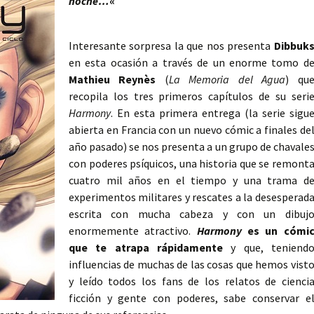
noche…
«
Interesante sorpresa la que nos presenta
Dibbuk
en esta ocasión a través de un enorme tomo d
Mathieu Reynès
(
La Memoria del Agua
) qu
recopila los tres primeros capítulos de su seri
Harmony
. En esta primera entrega (la serie sigu
abierta en Francia con un nuevo cómic a finales de
año pasado) se nos presenta a un grupo de chavale
con poderes psíquicos, una historia que se remont
cuatro mil años en el tiempo y una trama d
experimentos militares y rescates a la desesperad
escrita con mucha cabeza y con un dibuj
enormemente atractivo.
Harmony
es un cómi
que te atrapa rápidamente
y que, teniend
influencias de muchas de las cosas que hemos vist
y leído todos los fans de los relatos de cienci
ficción y gente con poderes, sabe conservar e