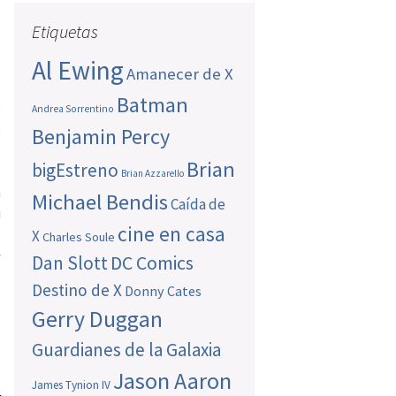
Etiquetas
Al Ewing
Amanecer de X
Batman
o
Andrea Sorrentino
o
Benjamin Percy
a
Brian
bigEstreno
.
Brian Azzarello
n
Michael Bendis
Caída de
u
cine en casa
.
X
Charles Soule
s
Dan Slott
DC Comics
s
Destino de X
Donny Cates
Gerry Duggan
Guardianes de la Galaxia
e
Jason Aaron
s
James Tynion IV