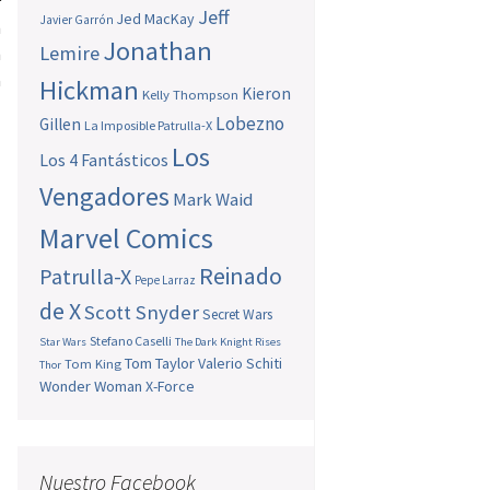
r
Jeff
Jed MacKay
Javier Garrón
n
Jonathan
Lemire
n
a
Hickman
Kieron
Kelly Thompson
Lobezno
Gillen
La Imposible Patrulla-X
Los
Los 4 Fantásticos
Vengadores
Mark Waid
Marvel Comics
Reinado
Patrulla-X
Pepe Larraz
de X
Scott Snyder
Secret Wars
Stefano Caselli
Star Wars
The Dark Knight Rises
Tom Taylor
Valerio Schiti
Tom King
Thor
Wonder Woman
X-Force
Nuestro Facebook