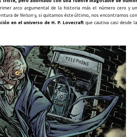
s triste, pero adornado con una fuente inagotable de humo
primer arco argumental de la historia más el número cero y u
ventura de
Nelson
y, si quitamos éste último, nos encontramos co
ación en el universo de H. P. Lovecraft
que cautiva casi desde l