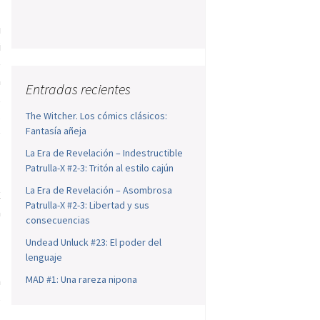
u
i
e
a
Entradas recientes
,
.
The Witcher. Los cómics clásicos:
Fantasía añeja
e
La Era de Revelación – Indestructible
Patrulla-X #2-3: Tritón al estilo cajún
La Era de Revelación – Asombrosa
C
Patrulla-X #2-3: Libertad y sus
a
consecuencias
a
Undead Unluck #23: El poder del
s
lenguaje
l
MAD #1: Una rareza nipona
n
s