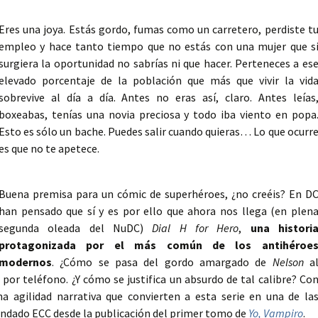
Eres una joya. Estás gordo, fumas como un carretero, perdiste t
empleo y hace tanto tiempo que no estás con una mujer que s
surgiera la oportunidad no sabrías ni que hacer. Perteneces a es
elevado porcentaje de la población que más que vivir la vid
sobrevive al día a día.
Antes no eras así, claro. Antes leías
boxeabas, tenías una novia preciosa y todo iba viento en popa
Esto es sólo un bache. Puedes salir cuando quieras… Lo que ocurr
es que no te apetece.
Buena premisa para un cómic de superhéroes, ¿no creéis? En D
han pensado que sí y es por ello que ahora nos llega (en plen
segunda oleada del NuDC)
Dial H for Hero
,
una histori
protagonizada por el más común de los antihéroe
modernos
. ¿Cómo se pasa del gordo amargado de
Nelson
a
por teléfono. ¿Y cómo se justifica un absurdo de tal calibre? Co
 agilidad narrativa que convierten a esta serie en una de la
ndado ECC desde la publicación del primer tomo de
Yo, Vampiro
.