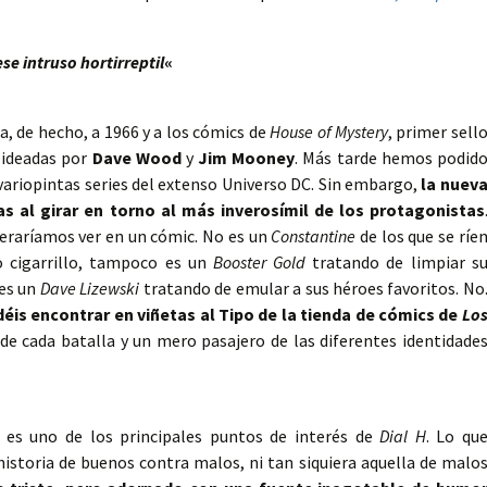
e intruso hortirreptil
«
, de hecho, a 1966 y a los cómics de
House of Mystery
, primer sell
s ideadas por
Dave Wood
y
Jim Mooney
. Más tarde hemos podid
variopintas series del extenso Universo DC. Sin embargo,
la nuev
 al girar en torno al más inverosímil de los protagonistas
peraríamos ver en un cómic. No es un
Constantine
de los que se ríe
 cigarrillo, tampoco es un
Booster Gold
tratando de limpiar s
 es un
Dave Lizewski
tratando de emular a sus héroes favoritos. No
éis encontrar en viñetas al Tipo de la tienda de cómics de
Lo
de cada batalla y un mero pasajero de las diferentes identidade
a es uno de los principales puntos de interés de
Dial H
. Lo qu
istoria de buenos contra malos, ni tan siquiera aquella de malo