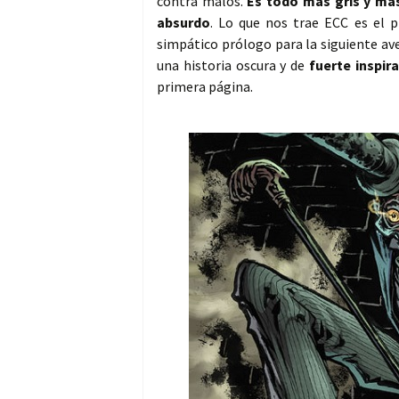
contra malos.
Es todo más gris y má
absurdo
. Lo que nos trae ECC es el 
simpático prólogo para la siguiente a
una historia oscura y de
fuerte inspir
primera página.