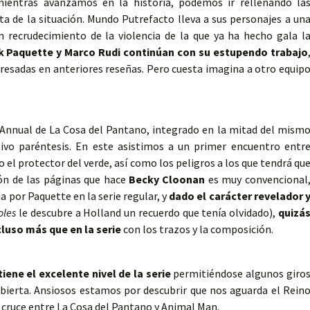
entras avanzamos en la historia, podemos ir rellenando la
 de la situación. Mundo Putrefacto lleva a sus personajes a un
n recrudecimiento de la violencia de la que ya ha hecho gala l
k Paquette y Marco Rudi continúan con su estupendo trabajo
xpresadas en anteriores reseñas. Pero cuesta imagina a otro equip
 Annual de La Cosa del Pantano, integrado en la mitad del mism
tivo paréntesis. En este asistimos a un primer encuentro entr
 el protector del verde, así como los peligros a los que tendrá qu
ón de las páginas que hace
Becky Cloonan
es muy convencional
a por Paquette en la serie regular, y
dado el carácter revelador 
oles
le descubre a Holland un recuerdo que tenía olvidado),
quizá
luso más que en la serie
con los trazos y la composición.
ene el excelente nivel de la serie
permitiéndose algunos giro
bierta. Ansiosos estamos por descubrir que nos aguarda el Rein
 cruce entre La Cosa del Pantano y Animal Man.