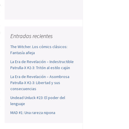
e
o
s
e
u
Entradas recientes
The Witcher. Los cómics clásicos:
Fantasía añeja
1
La Era de Revelación – Indestructible
)
Patrulla-X #2-3: Tritón al estilo cajún
l
La Era de Revelación – Asombrosa
a
Patrulla-X #2-3: Libertad y sus
a
consecuencias
o
Undead Unluck #23: El poder del
e
lenguaje
e
MAD #1: Una rareza nipona