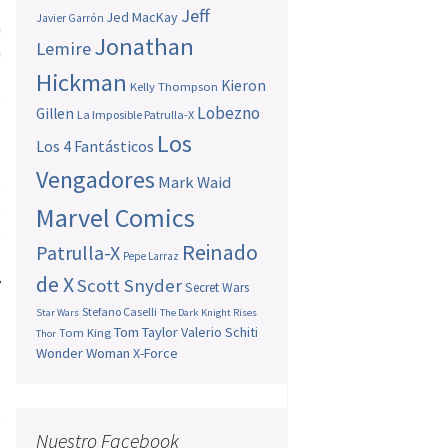
s
Jeff
Jed MacKay
Javier Garrón
a
Jonathan
Lemire
a
,
Hickman
Kieron
Kelly Thompson
o
Lobezno
Gillen
La Imposible Patrulla-X
Los
Los 4 Fantásticos
Vengadores
Mark Waid
o
Marvel Comics
e
e
Reinado
Patrulla-X
Pepe Larraz
,
de X
y
Scott Snyder
Secret Wars
s
Stefano Caselli
Star Wars
The Dark Knight Rises
Tom Taylor
Valerio Schiti
Tom King
Thor
Wonder Woman
X-Force
s
o
Nuestro Facebook