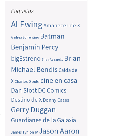
Etiquetas
Al Ewing
n
Amanecer de X
e
Batman
s
Andrea Sorrentino
e
Benjamin Percy
n
Brian
bigEstreno
a
Brian Azzarello
Michael Bendis
Caída de
cine en casa
X
Charles Soule
a
Dan Slott
DC Comics
e
Destino de X
Donny Cates
a
Gerry Duggan
e
y
Guardianes de la Galaxia
a
Jason Aaron
e
James Tynion IV