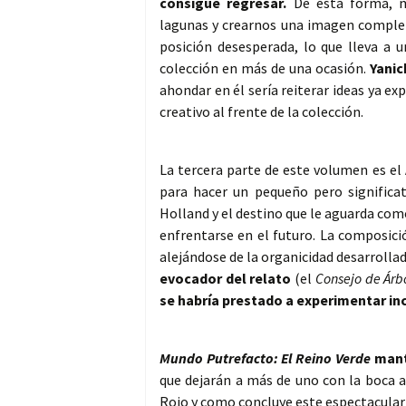
consigue regresar.
De esta forma, mi
lagunas y crearnos una imagen completa
posición desesperada, lo que lleva a u
colección en más de una ocasión.
Yanic
ahondar en él sería reiterar ideas ya e
creativo al frente de la colección.
La tercera parte de este volumen es el
para hacer un pequeño pero significa
Holland y el destino que le aguarda como
enfrentarse en el futuro. La composici
alejándose de la organicidad desarrollad
evocador del relato
(el
Consejo de Árb
se habría prestado a experimentar inc
Mundo Putrefacto: El Reino Verde
manti
que dejarán a más de uno con la boca a
Rojo y como concluye este espectacular