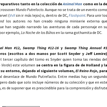
reparativos tanto en la colección de
Animal
Man
como en la d
 crossover
Mundo Putrefacto
. Aunque no se trata de un evento com
rvel (
VvX
sin ir más lejos) o, dentro de DC,
Flashpoint
. Para unir lo
land
los autores no han creado ninguna miniserie externa qu
que han seguido narrando las aventuras de cada personaje en s
 por ejemplo,
La Noche de los Búhos
en la rama gothamita de DC.
al Man #12
,
Swamp Thing #12-16
y
Swamp Thing Annual #
ros (escritos a dos manos por Scott Snyder y Jeff Lemire
del tercer capítulo del tomo es Snyder quien toma las riendas de
o Verde
) este volumen
se centra en la figura de de Holland y l
 su entorno, dejando el siguiente volumen,
El Reino Rojo
, par
 al desenlace de Mundo Putrefacto. Entre medias hay un segund
 pero dado que solo incluye números de su colección y que en est
 es de suponer que es prescindible para la comprensión y disfrut