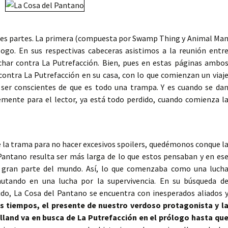
 tres partes. La primera (compuesta por Swamp Thing y Animal Ma
ogo. En sus respectivas cabeceras asistimos a la reunión entr
uchar contra La Putrefacción. Bien, pues en estas páginas ambo
contra La Putrefacción en su casa, con lo que comienzan un viaj
 ser conscientes de que es todo una trampa. Y es cuando se da
mente para el lector, ya está todo perdido, cuando comienza l
e la trama para no hacer excesivos spoilers, quedémonos conque l
Pantano resulta ser más larga de lo que estos pensaban y en es
o gran parte del mundo. Así, lo que comenzaba como una luch
tando en una lucha por la supervivencia. En su búsqueda d
ido, La Cosa del Pantano se encuentra con inesperados aliados 
os tiempos, el presente de nuestro verdoso protagonista y l
lland va en busca de La Putrefacción en el prólogo hasta qu