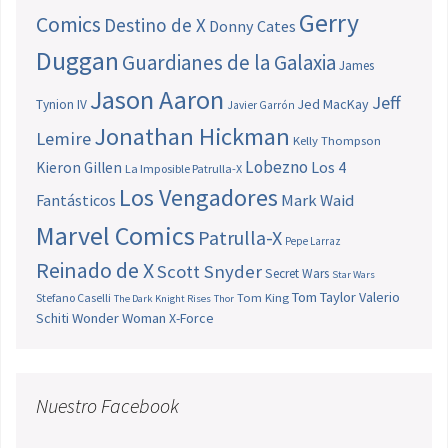
Gerry
Comics
Destino de X
Donny Cates
Duggan
Guardianes de la Galaxia
James
Jason Aaron
Jeff
Jed MacKay
Tynion IV
Javier Garrón
Jonathan Hickman
Lemire
Kelly Thompson
Lobezno
Los 4
Kieron Gillen
La Imposible Patrulla-X
Los Vengadores
Fantásticos
Mark Waid
Marvel Comics
Patrulla-X
Pepe Larraz
Reinado de X
Scott Snyder
Secret Wars
Star Wars
Tom Taylor
Valerio
Stefano Caselli
Tom King
The Dark Knight Rises
Thor
Schiti
Wonder Woman
X-Force
Nuestro Facebook