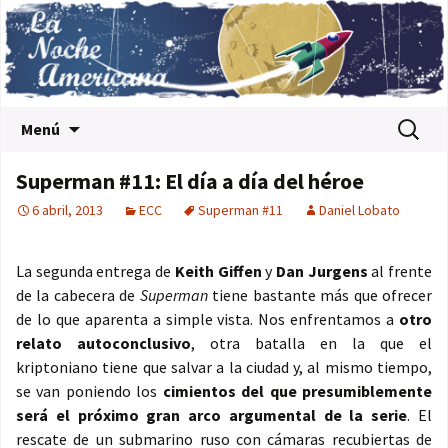
Saltar al contenido
Buscar:
Menú
Superman #11: El día a día del héroe
6 abril, 2013
ECC
Superman #11
Daniel Lobato
La segunda entrega de
Keith Giffen
y
Dan Jurgens
al frente
de la cabecera de
Superman
tiene bastante más que ofrecer
de lo que aparenta a simple vista. Nos enfrentamos a
otro
relato autoconclusivo
, otra batalla en la que el
kriptoniano tiene que salvar a la ciudad y, al mismo tiempo,
se van poniendo los
cimientos del que presumiblemente
será el próximo gran arco argumental de la serie
. El
rescate de un submarino ruso con cámaras recubiertas de