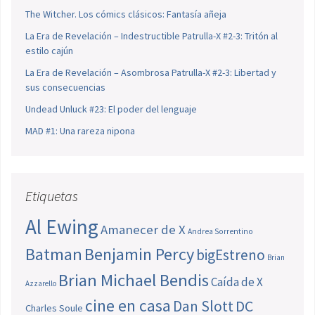
The Witcher. Los cómics clásicos: Fantasía añeja
La Era de Revelación – Indestructible Patrulla-X #2-3: Tritón al
estilo cajún
La Era de Revelación – Asombrosa Patrulla-X #2-3: Libertad y
sus consecuencias
Undead Unluck #23: El poder del lenguaje
MAD #1: Una rareza nipona
Etiquetas
Al Ewing
Amanecer de X
Andrea Sorrentino
Batman
Benjamin Percy
bigEstreno
Brian
Brian Michael Bendis
Caída de X
Azzarello
cine en casa
Dan Slott
DC
Charles Soule