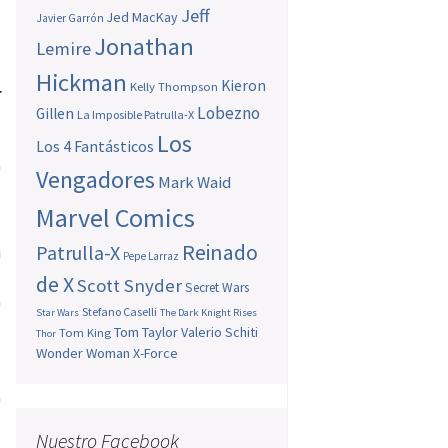
s
Jeff
Jed MacKay
Javier Garrón
Jonathan
Lemire
Hickman
Kieron
Kelly Thompson
r
Lobezno
Gillen
o
La Imposible Patrulla-X
Los
l
Los 4 Fantásticos
a
Vengadores
Mark Waid
Marvel Comics
Reinado
Patrulla-X
i
Pepe Larraz
s
de X
Scott Snyder
Secret Wars
n
Stefano Caselli
Star Wars
The Dark Knight Rises
s
Tom Taylor
Valerio Schiti
Tom King
Thor
a
Wonder Woman
X-Force
o
a
s
Nuestro Facebook