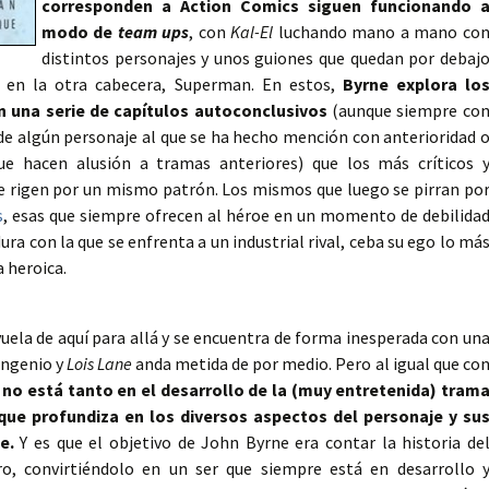
corresponden a Action Comics siguen funcionando 
modo de
team ups
, con
Kal-El
luchando mano a mano co
distintos personajes y unos guiones que quedan por debaj
r en la otra cabecera, Superman. En estos,
Byrne explora lo
 una serie de capítulos autoconclusivos
(aunque siempre co
de algún personaje al que se ha hecho mención con anterioridad 
ue hacen alusión a tramas anteriores) que los más críticos 
 rigen por un mismo patrón. Los mismos que luego se pirran po
s
, esas que siempre ofrecen al héroe en un momento de debilida
ura con la que se enfrenta a un industrial rival, ceba su ego lo má
 heroica.
uela de aquí para allá y se encuentra de forma inesperada con un
ingenio y
Lois Lane
anda metida de por medio. Pero al igual que co
 no está tanto en el desarrollo de la (muy entretenida) tram
que profundiza en los diversos aspectos del personaje y su
e.
Y es que el objetivo de John Byrne era contar la historia de
o, convirtiéndolo en un ser que siempre está en desarrollo 