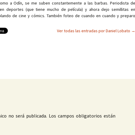
como a Odín, se me suben constantemente a las barbas. Periodista d
en deportes (que tiene mucho de película) y ahora dejo semillitas e
ablando de cine y cómics. También foteo de cuando en cuando y prepar
Ver todas las entradas por Daniel Lobato
as
ico no será publicada.
Los campos obligatorios están