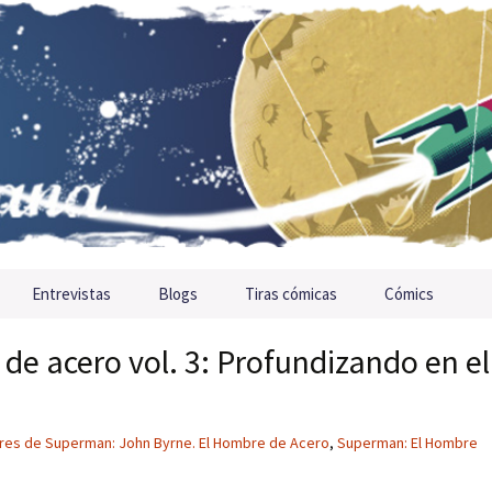
Entrevistas
Blogs
Tiras cómicas
Cómics
e acero vol. 3: Profundizando en el
res de Superman: John Byrne. El Hombre de Acero
,
Superman: El Hombre