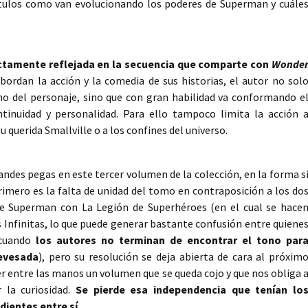
ítulos como van evolucionando los poderes de Superman y cuále
ctamente reflejada en la secuencia que comparte con
Wonde
ordan la acción y la comedia de sus historias, el autor no sol
o del personaje, sino que con gran habilidad va conformando e
ntinuidad y personalidad. Para ello tampoco limita la acción 
su querida Smallville o a los confines del universo.
ndes pegas en este tercer volumen de la colección, en la forma s
imero es la falta de unidad del tomo en contraposición a los do
e de Superman con La Legión de Superhéroes (en el cual se hace
as Infinitas, lo que puede generar bastante confusión entre quiene
 cuando
los autores no terminan de encontrar el tono par
revesada
), pero su resolución se deja abierta de cara al próxim
er entre las manos un volumen que se queda cojo y que nos obliga 
 la curiosidad.
Se pierde esa independencia que tenían lo
ientes entre sí.