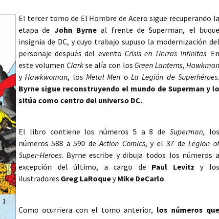
El tercer tomo de El Hombre de Acero sigue recuperando l
etapa de
John Byrne
al frente de Superman, el buqu
insignia de DC, y cuyo trabajo supuso la modernización de
personaje después del evento
Crisis en Tierras Infinitas
. E
este volumen
Clark
se alía con los
Green Lanterns
,
Hawkma
y
Hawkwoman
, los
Metal Men
o
La Legión de Superhéroes
Byrne sigue reconstruyendo el mundo de Superman y l
sitúa como centro del universo DC.
El libro contiene los números 5 a 8 de
Superman
, lo
números 588 a 590 de
Action Comics
, y el 37 de
Legion o
Super-Heroes
. Byrne escribe y dibuja todos los números 
excepción del último, a cargo de
Paul Levitz
y lo
ilustradores
Greg LaRoque
y
Mike DeCarlo
.
Como ocurriera con el tomo anterior,
los números qu