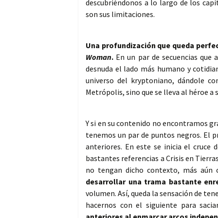
descubriéndonos a lo largo de los cap
son sus limitaciones.
Una profundización que queda perfe
Woman
.
En un par de secuencias que ab
desnuda el lado más humano y cotidian
universo del kryptoniano, dándole co
Metrópolis, sino que se lleva al héroe a 
Y si en su contenido no encontramos gra
tenemos un par de puntos negros. El pr
anteriores. En este se inicia el cruc
bastantes referencias a Crisis en Tierr
no tengan dicho contexto, más aún
desarrollar una trama bastante en
volumen. Así, queda la sensación de ten
hacernos con el siguiente para saciar
anteriores al enmarcar arcos independ