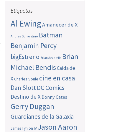
a
n
Etiquetas
o
Al Ewing
s
Amanecer de X
n
Batman
o
Andrea Sorrentino
y
Benjamin Percy
r
Brian
bigEstreno
d
Brian Azzarello
s
Michael Bendis
Caída de
cine en casa
X
Charles Soule
Dan Slott
DC Comics
a
Destino de X
Donny Cates
n
Gerry Duggan
a
s
Guardianes de la Galaxia
l
Jason Aaron
y
James Tynion IV