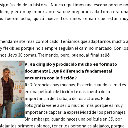
 significado de la historia. Nunca repetimos una escena porque n
y bien, y era muy importante ya que preparar cada toma era un
os fueron ocho, quizá nueve. Los niños tenían que estar mu
emendamente más complicado. Teníamos que adaptarnos mucho 
uy flexibles porque no siempre seguían el camino marcado. Con lo
nos llevó 30 tomas. Tremendo, pero, bueno, al final salió.
P: Ha dirigido y producido mucho en formato
documental. ¿Qué diferencia fundamental
encuentra con la ficción?
R:
Diferencias hay muchas. Es decir, cuando te metes
en una película de ficción te das cuenta de la
importancia del trabajo de los actores. El de
fotografía viene a serlo mucho más porque es muy
importante captar la expresividad de los personajes.
Sin embargo, cuando haces una película en
3D
, por
alejar los primeros planos, tener los personajes alejados, porque