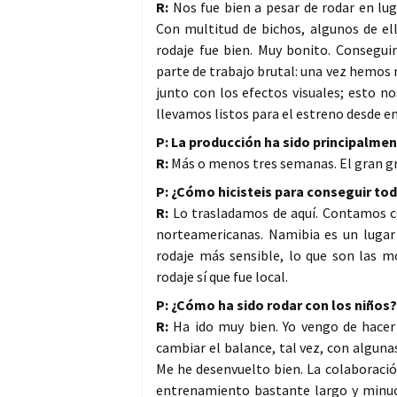
R:
Nos fue bien a pesar de rodar en l
Con multitud de bichos, algunos de e
rodaje fue bien. Muy bonito. Consegu
parte de trabajo brutal: una vez hemos
junto con los efectos visuales; esto n
llevamos listos para el estreno desde e
P: La producción ha sido principalme
R:
Más o menos tres semanas. El gran gru
P: ¿Cómo hicisteis para conseguir tod
R:
Lo trasladamos de aquí. Contamos co
norteamericanas. Namibia es un lugar
rodaje más sensible, lo que son las m
rodaje sí que fue local.
P: ¿Cómo ha sido rodar con los niños?
R:
Ha ido muy bien. Yo vengo de hacer 
cambiar el balance, tal vez, con algun
Me he desenvuelto bien. La colaboració
entrenamiento bastante largo y minuc