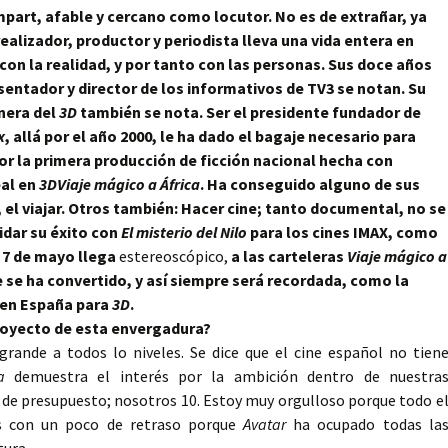
mpart, afable y cercano como locutor. No es de extrañar, ya
ealizador, productor y periodista lleva una vida entera en
con la realidad, y por tanto con las personas. Sus doce años
entador y director de los informativos de TV3 se notan. Su
onera del
3D
también se nota. Ser el presidente fundador de
x
, allá por el año 2000, le ha dado el bagaje necesario para
or la primera producción de ficción nacional hecha con
al en
3D
Viaje mágico a África
. Ha conseguido alguno de sus
 el viajar. Otros también: Hacer cine; tanto documental, no se
idar su éxito con
El misterio del Nilo
para los cines IMAX, como
l 7 de mayo llega
estereoscópico,
a las carteleras
Viaje mágico a
e se ha convertido, y así siempre será recordada, como la
a en España para
3D
.
royecto de esta envergadura?
rande a todos lo niveles. Se dice que el cine español no tien
a
demuestra el interés por la ambición dentro de nuestra
 de presupuesto; nosotros 10. Estoy muy orgulloso porque todo e
 con un poco de retraso porque
Avatar
ha ocupado todas la