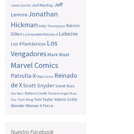
Jeff
Jed MacKay
Javier Garrón
Jonathan
Lemire
Hickman
Kieron
Kelly Thompson
Lobezno
Gillen
La Imposible Patrulla-X
Los
Los 4 Fantásticos
Vengadores
Mark Waid
r
Marvel Comics
,
Reinado
Patrulla-X
o
Pepe Larraz
n
de X
Scott Snyder
Secret Wars
e
Stefano Caselli
Star Wars
The Dark Knight Rises
a
Tom Taylor
Valerio Schiti
Tom King
Thor
l
Wonder Woman
X-Force
s
Nuestro Facebook