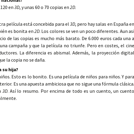
l nacional?
 120 en
3D
, y unas 60 o 70 copias en
2D
.
ra película está concebida para el
3D
, pero hay salas en España e
bién es bonita en
2D
. Los colores se ven un poco diferentes. Aun as
ecio de las copias es mucho más barato. De 6.000 euros cada una 
una campaña y que la película no triunfe. Pero en costes, el cin
uctores. La diferencia es abismal. Además, la proyección digita
ue la copia no se daña.
 su hija?
niños. Esto es lo bonito. Es una película de niños para niños. Y par
nterior. Es una apuesta ambiciosa que no sigue una fórmula clásica
en
3D
. Así lo resumo. Por encima de todo es un cuento, un cuent
almente.