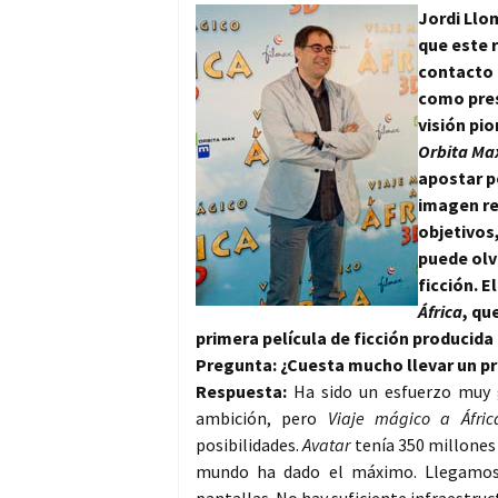
Jordi Llo
que este r
contacto 
como pres
visión pi
Orbita Ma
apostar p
imagen re
objetivos,
puede olv
ficción. E
África
, qu
primera película de ficción producid
Pregunta: ¿Cuesta mucho llevar un p
Respuesta:
Ha sido un esfuerzo muy g
ambición, pero
Viaje mágico a Áfric
posibilidades.
Avatar
tenía 350 millones
mundo ha dado el máximo. Llegamos