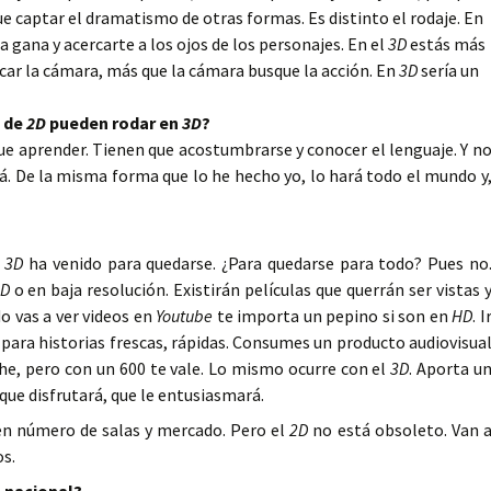
e captar el dramatismo de otras formas. Es distinto el rodaje. En
gana y acercarte a los ojos de los personajes. En el
3D
estás más
scar la cámara, más que la cámara busque la acción. En
3D
sería un
s de
2D
pueden rodar en
3D
?
que aprender. Tienen que acostumbrarse y conocer el lenguaje. Y n
á. De la misma forma que lo he hecho yo, lo hará todo el mundo y
l
3D
ha venido para quedarse. ¿Para quedarse para todo? Pues no
2D
o en baja resolución. Existirán películas que querrán ser vistas 
o vas a ver videos en
Youtube
te importa un pepino si son en
HD
. I
 para historias frescas, rápidas. Consumes un producto audiovisua
he, pero con un 600 te vale. Lo mismo ocurre con el
3D
. Aporta u
ue disfrutará, que le entusiasmará.
n número de salas y mercado. Pero el
2D
no está obsoleto. Van 
os.