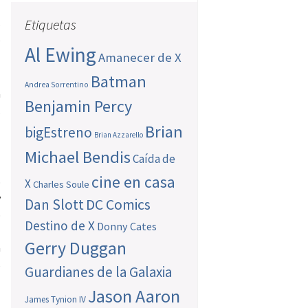
.
Etiquetas
s
Al Ewing
Amanecer de X
Batman
Andrea Sorrentino
a
Benjamin Percy
.
l
Brian
bigEstreno
Brian Azzarello
Michael Bendis
Caída de
cine en casa
o
X
Charles Soule
y
Dan Slott
DC Comics
o
Destino de X
Donny Cates
l
Gerry Duggan
a
s
Guardianes de la Galaxia
Jason Aaron
James Tynion IV