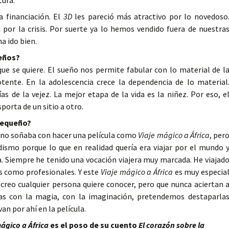
tura.
 financiación. El
3D
les pareció más atractivo por lo novedoso
a por la crisis. Por suerte ya lo hemos vendido fuera de nuestra
a ido bien.
ueños?
e se quiere. El sueño nos permite fabular con lo material de l
ente. En la adolescencia crece la dependencia de lo material
s de la vejez. La mejor etapa de la vida es la niñez. Por eso, e
porta de un sitio a otro.
pequeño?
o no soñaba con hacer una película como
Viaje mágico a África
, per
odismo porque lo que en realidad quería era viajar por el mundo 
a. Siempre he tenido una vocación viajera muy marcada. He viajad
s como profesionales. Y este
Viaje mágico a África
es muy especia
reo cualquier persona quiere conocer, pero que nunca aciertan 
las con la magia, con la imaginación, pretendemos destaparla
an por ahí en la película.
ágico a África
es el poso de su cuento
El corazón sobre la