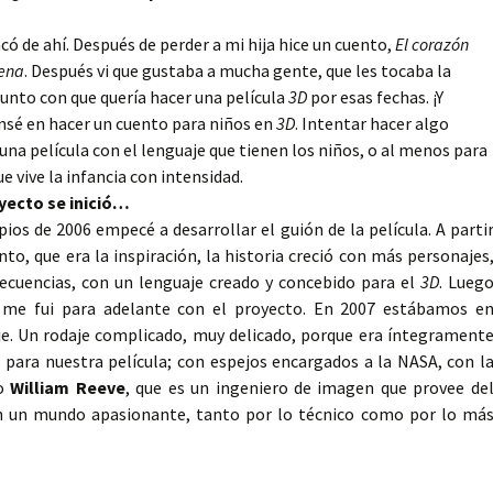
ncó de ahí. Después de perder a mi hija hice un cuento,
El corazón
rena
. Después vi que gustaba a mucha gente, que les tocaba la
e junto con que quería hacer una película
3D
por esas fechas. ¡Y
nsé en hacer un cuento para niños en
3D
. Intentar hacer algo
 una película con el lenguaje que tienen los niños, o al menos para
e vive la infancia con intensidad.
oyecto se inició…
pios de 2006 empecé a desarrollar el guión de la película. A parti
nto, que era la inspiración, la historia creció con más personajes
ecuencias, con un lenguaje creado y concebido para el
3D
. Lueg
y me fui para adelante con el proyecto. En 2007 estábamos e
je. Un rodaje complicado, muy delicado, porque era íntegrament
para nuestra película; con espejos encargados a la NASA, con l
mo
William Reeve
, que es un ingeniero de imagen que provee de
 un mundo apasionante, tanto por lo técnico como por lo má