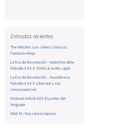
Entradas recientes
The Witcher. Los cómics clásicos:
Fantasía añeja
La Era de Revelación – Indestructible
Patrulla-X #2-3: Tritón al estilo cajún
La Era de Revelación – Asombrosa
Patrulla-X #2-3: Libertad y sus
consecuencias
Undead Unluck #23: El poder del
e
lenguaje
s
MAD #1: Una rareza nipona
l
s