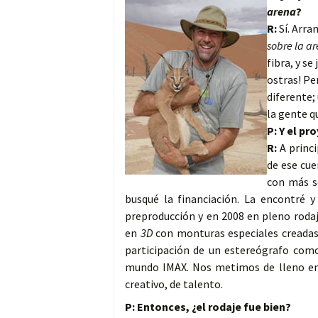
arena
?
R:
Sí. Arra
sobre la a
fibra, y s
ostras! Pe
diferente;
la gente qu
P: Y el pr
R:
A princi
de ese cue
con más s
busqué la financiación. La encontré 
preproducción y en 2008 en pleno roda
en
3D
con monturas especiales creadas 
participación de un estereógrafo co
mundo IMAX. Nos metimos de lleno en
creativo, de talento.
P: Entonces, ¿el rodaje fue bien?