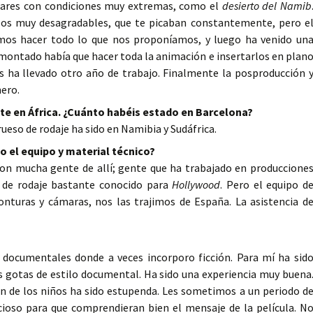
ugares con condiciones muy extremas, como el
desierto del Namib
llos muy desagradables, que te picaban constantemente, pero e
imos hacer todo lo que nos proponíamos, y luego ha venido un
 montado había que hacer toda la animación e insertarlos en plan
os ha llevado otro año de trabajo. Finalmente la posproducción 
nero.
nte en África. ¿Cuánto habéis estado en Barcelona?
eso de rodaje ha sido en Namibia y Sudáfrica.
o el equipo y material técnico?
n mucha gente de allí; gente que ha trabajado en produccione
 de rodaje bastante conocido para
Hollywood
. Pero el equipo d
onturas y cámaras, nos las trajimos de España. La asistencia d
documentales donde a veces incorporo ficción. Para mí ha sid
as gotas de estilo documental. Ha sido una experiencia muy buena
n de los niños ha sido estupenda. Les sometimos a un periodo d
ioso para que comprendieran bien el mensaje de la película. N