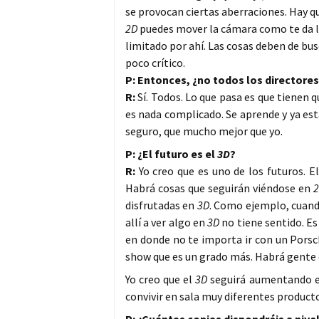
se provocan ciertas aberraciones. Hay qu
2D
puedes mover la cámara como te da la 
limitado por ahí. Las cosas deben de bu
poco crítico.
P: Entonces, ¿no todos los directore
R:
Sí. Todos. Lo que pasa es que tienen 
es nada complicado. Se aprende y ya est
seguro, que mucho mejor que yo.
P: ¿El futuro es el
3D
?
R:
Yo creo que es uno de los futuros. E
Habrá cosas que seguirán viéndose en
disfrutadas en
3D
. Como ejemplo, cuand
allí a ver algo en
3D
no tiene sentido. Es
en donde no te importa ir con un Porsc
show que es un grado más. Habrá gente q
Yo creo que el
3D
seguirá aumentando e
convivir en sala muy diferentes product