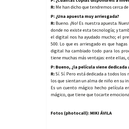
P: ¿Cuántas copias dispondréis a nive
R:
Me han dicho que tendremos cerca de
P: ¿Una apuesta muy arriesgada?
R:
Bueno. ¡No! Es nuestra apuesta. Nuest
donde no existe esta tecnología; y tam
el digital nos ha ayudado mucho; el pr
500. Lo que es arriesgado es que hagas 
digital ha cambiado todo para los prod
tiene muchas más ventajas: ente ellas, q
P: Bueno, ¿la película viene dedicada a
R:
Sí. Sí. Pero está dedicada a todos los 
los que sientan un alma de niño en su i
Es un cuento mágico hecho película 
mágico, que tiene que tocarte emocion
Fotos (photocall): MIKI ÁVILA