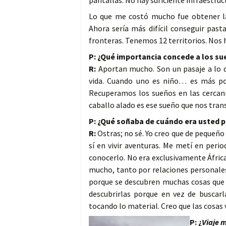
pantallas. No hay suficiente infraestruc
Lo que me costó mucho fue obtener la
Ahora sería más difícil conseguir past
fronteras. Tenemos 12 territorios. Nos h
P: ¿Qué importancia concede a los s
R:
Aportan mucho. Son un pasaje a lo qu
vida. Cuando uno es niño… es más pot
Recuperamos los sueños en las cercanía
caballo alado es ese sueño que nos trans
P: ¿Qué soñaba de cuándo era usted 
R:
Ostras; no sé. Yo creo que de pequeñ
sí en vivir aventuras. Me metí en peri
conocerlo. No era exclusivamente Áfric
mucho, tanto por relaciones personale
porque se descubren muchas cosas que c
descubrirlas porque en vez de buscar
tocando lo material. Creo que las cosas v
P: ¿
Viaje m