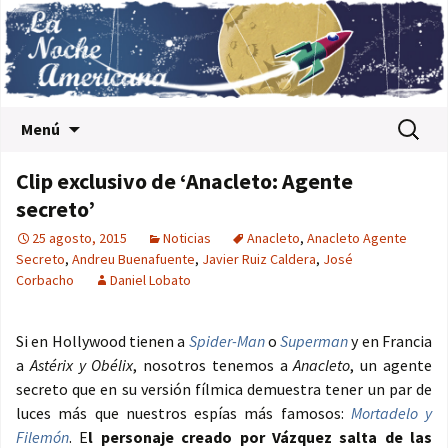
Saltar al contenido
Buscar:
Menú
Clip exclusivo de ‘Anacleto: Agente
secreto’
25 agosto, 2015
Noticias
Anacleto
,
Anacleto Agente
Secreto
,
Andreu Buenafuente
,
Javier Ruiz Caldera
,
José
Corbacho
Daniel Lobato
Si en Hollywood tienen a
Spider-Man
o
Superman
y en Francia
a
Astérix y Obélix
, nosotros tenemos a
Anacleto
, un agente
secreto que en su versión fílmica demuestra tener un par de
luces más que nuestros espías más famosos:
Mortadelo y
Filemón
. E
l personaje creado por Vázquez salta de las