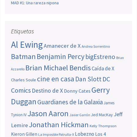
MAD #1: Una rareza nipona
Etiquetas
Al Ewing
Amanecer de X
Andrea Sorrentino
Batman
Benjamin Percy
bigEstreno
Brian
Brian Michael Bendis
Caída de X
Azzarello
cine en casa
Dan Slott
DC
Charles Soule
Gerry
Comics
Destino de X
Donny Cates
Duggan
Guardianes de la Galaxia
James
Jason Aaron
Jeff
Jed MacKay
Tynion IV
Javier Garrón
Jonathan Hickman
Lemire
Kelly Thompson
Lobezno
Los 4
Kieron Gillen
La Imposible Patrulla-X