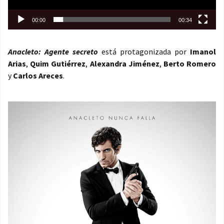
00:00
00:34
Anacleto: Agente secreto
está protagonizada por
Imanol
Arias
,
Quim Gutiérrez
,
Alexandra Jiménez
,
Berto Romero
y
Carlos Areces
.