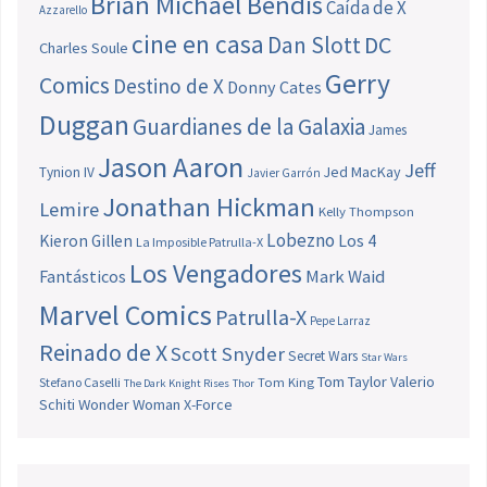
Brian Michael Bendis
Caída de X
Azzarello
cine en casa
Dan Slott
DC
Charles Soule
Gerry
Comics
Destino de X
Donny Cates
Duggan
Guardianes de la Galaxia
James
Jason Aaron
Jeff
Jed MacKay
Tynion IV
Javier Garrón
Jonathan Hickman
Lemire
Kelly Thompson
Lobezno
Los 4
Kieron Gillen
La Imposible Patrulla-X
Los Vengadores
Fantásticos
Mark Waid
Marvel Comics
Patrulla-X
Pepe Larraz
Reinado de X
Scott Snyder
Secret Wars
Star Wars
Tom Taylor
Valerio
Stefano Caselli
Tom King
The Dark Knight Rises
Thor
Schiti
Wonder Woman
X-Force