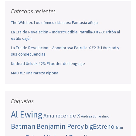
Entradas recientes
The Witcher. Los cómics clásicos: Fantasía añeja
La Era de Revelación – Indestructible Patrulla-X #2-3: Tritón al
estilo cajún
La Era de Revelación – Asombrosa Patrulla-X #2-3: Libertad y
sus consecuencias
Undead Unluck #23: El poder del lenguaje
MAD #1: Una rareza nipona
Etiquetas
Al Ewing
Amanecer de X
Andrea Sorrentino
Batman
Benjamin Percy
bigEstreno
Brian