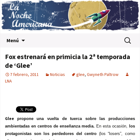
Saltar al contenido
Buscar:
Menú
Fox estrenará en primicia la 2ª temporada
de ‘Glee’
7 febrero, 2011
Noticias
glee
,
Gwyneth Paltrow
LNA
Glee
propone una vuelta de tuerca sobre las producciones
ambientadas en centros de enseñanza media.
En esta ocasión,
los
protagonistas son los perdedores del centro
(los “losers”, como