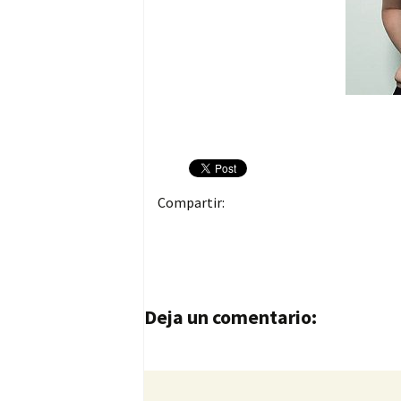
Compartir:
Navegación de entrad
Deja un comentario: