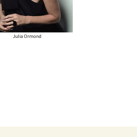
Julia Ormond
as