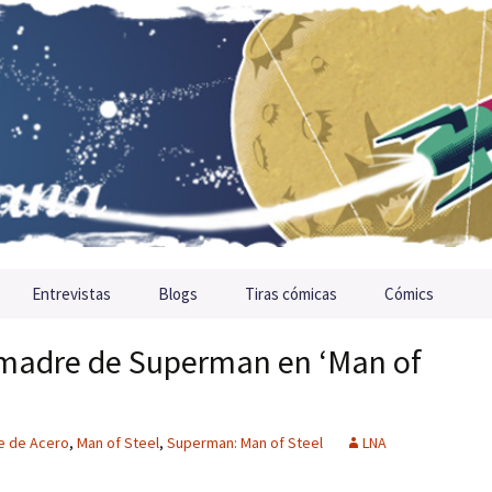
Entrevistas
Blogs
Tiras cómicas
Cómics
 madre de Superman en ‘Man of
e de Acero
,
Man of Steel
,
Superman: Man of Steel
LNA