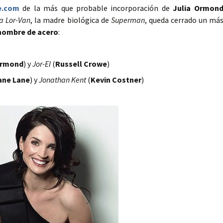
e.com
de la más que probable incorporación de
Julia Ormon
a Lor-Van
, la madre biológica de
Superman
, queda cerrado un má
 hombre de acero
:
rmond
) y
Jor-El
(
Russell Crowe
)
ane Lane
) y
Jonathan Kent
(
Kevin Costner
)