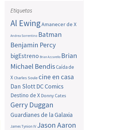
Etiquetas
Al Ewing
Amanecer de X
Batman
Andrea Sorrentino
Benjamin Percy
Brian
bigEstreno
Brian Azzarello
Michael Bendis
Caída de
cine en casa
X
Charles Soule
Dan Slott
DC Comics
Destino de X
Donny Cates
Gerry Duggan
Guardianes de la Galaxia
Jason Aaron
James Tynion IV