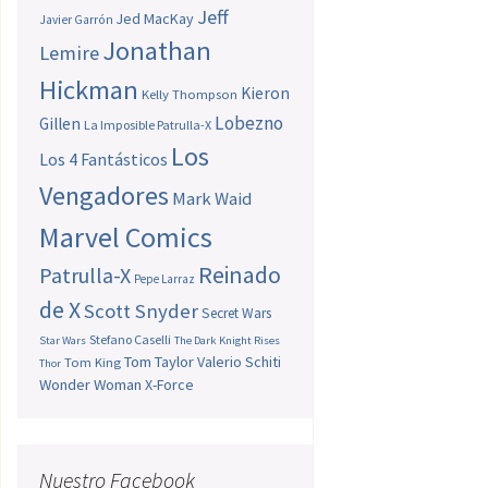
Jeff
Jed MacKay
Javier Garrón
Jonathan
Lemire
Hickman
Kieron
Kelly Thompson
Lobezno
Gillen
La Imposible Patrulla-X
Los
Los 4 Fantásticos
Vengadores
Mark Waid
Marvel Comics
Reinado
Patrulla-X
Pepe Larraz
de X
Scott Snyder
Secret Wars
Stefano Caselli
Star Wars
The Dark Knight Rises
Tom Taylor
Valerio Schiti
Tom King
Thor
Wonder Woman
X-Force
Nuestro Facebook