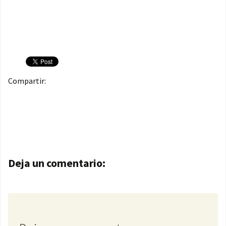
Compartir:
Navegación de entradas
Deja un comentario: