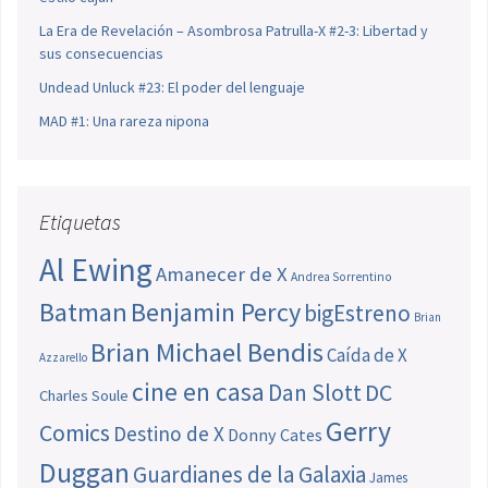
La Era de Revelación – Asombrosa Patrulla-X #2-3: Libertad y
sus consecuencias
Undead Unluck #23: El poder del lenguaje
MAD #1: Una rareza nipona
Etiquetas
Al Ewing
Amanecer de X
Andrea Sorrentino
Batman
Benjamin Percy
bigEstreno
Brian
Brian Michael Bendis
Caída de X
Azzarello
cine en casa
Dan Slott
DC
Charles Soule
Gerry
Comics
Destino de X
Donny Cates
Duggan
Guardianes de la Galaxia
James