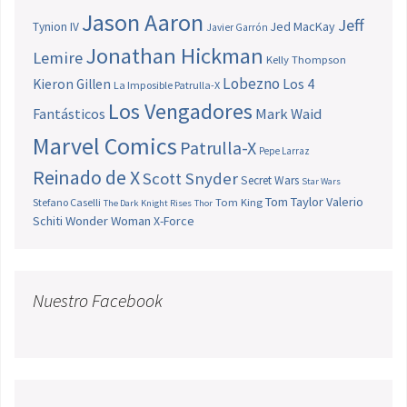
Jason Aaron
Jeff
Jed MacKay
Tynion IV
Javier Garrón
Jonathan Hickman
Lemire
Kelly Thompson
Lobezno
Los 4
Kieron Gillen
La Imposible Patrulla-X
Los Vengadores
Fantásticos
Mark Waid
Marvel Comics
Patrulla-X
Pepe Larraz
Reinado de X
Scott Snyder
Secret Wars
Star Wars
Tom Taylor
Valerio
Stefano Caselli
Tom King
The Dark Knight Rises
Thor
Schiti
Wonder Woman
X-Force
Nuestro Facebook