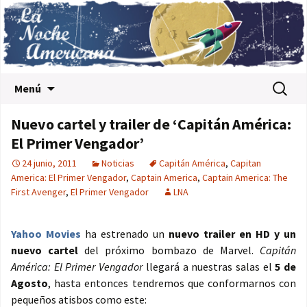
Saltar al contenido
Buscar:
Menú
Nuevo cartel y trailer de ‘Capitán América:
El Primer Vengador’
24 junio, 2011
Noticias
Capitán América
,
Capitan
America: El Primer Vengador
,
Captain America
,
Captain America: The
First Avenger
,
El Primer Vengador
LNA
Yahoo Movies
ha estrenado un
nuevo trailer en HD y un
nuevo cartel
del próximo bombazo de Marvel.
Capitán
América: El Primer Vengador
llegará a nuestras salas el
5 de
Agosto
, hasta entonces tendremos que conformarnos con
pequeños atisbos como este: