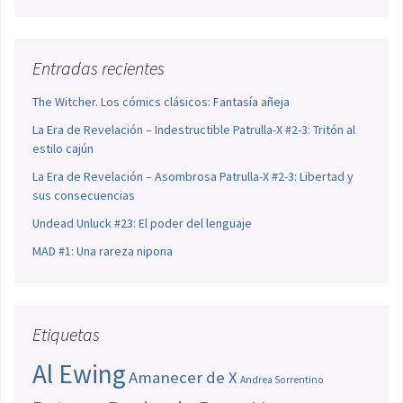
Entradas recientes
The Witcher. Los cómics clásicos: Fantasía añeja
La Era de Revelación – Indestructible Patrulla-X #2-3: Tritón al
estilo cajún
La Era de Revelación – Asombrosa Patrulla-X #2-3: Libertad y
sus consecuencias
Undead Unluck #23: El poder del lenguaje
MAD #1: Una rareza nipona
Etiquetas
Al Ewing
Amanecer de X
Andrea Sorrentino