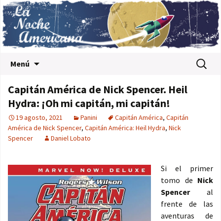
Saltar al contenido
Buscar:
Menú
Capitán América de Nick Spencer. Heil
Hydra: ¡Oh mi capitán, mi capitán!
19 agosto, 2021
Panini
Capitán América
,
Capitán
América de Nick Spencer
,
Capitán América: Heil Hydra
,
Nick
Spencer
Daniel Lobato
Si el primer
tomo de
Nick
Spencer
al
frente de las
aventuras de