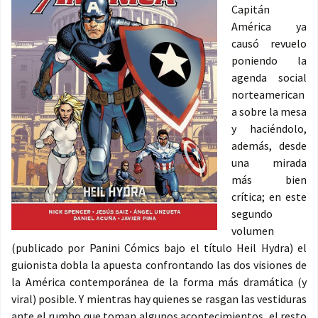
Capitán
América ya
causó revuelo
poniendo la
agenda social
norteamerican
a sobre la mesa
y haciéndolo,
además, desde
una mirada
más bien
crítica; en este
segundo
volumen
(publicado por Panini Cómics bajo el título Heil Hydra) el
guionista dobla la apuesta confrontando las dos visiones de
la América contemporánea de la forma más dramática (y
viral) posible. Y mientras hay quienes se rasgan las vestiduras
ante el rumbo que toman algunos acontecimientos, el resto