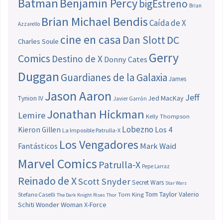
Batman
Benjamin Percy
bigEstreno
Brian
Brian Michael Bendis
Caída de X
Azzarello
cine en casa
Dan Slott
DC
Charles Soule
Gerry
Comics
Destino de X
Donny Cates
Duggan
Guardianes de la Galaxia
James
Jason Aaron
Jeff
Jed MacKay
Tynion IV
Javier Garrón
Jonathan Hickman
Lemire
Kelly Thompson
Lobezno
Los 4
Kieron Gillen
La Imposible Patrulla-X
Los Vengadores
Fantásticos
Mark Waid
Marvel Comics
Patrulla-X
Pepe Larraz
Reinado de X
Scott Snyder
Secret Wars
Star Wars
Tom Taylor
Valerio
Stefano Caselli
Tom King
The Dark Knight Rises
Thor
Schiti
Wonder Woman
X-Force