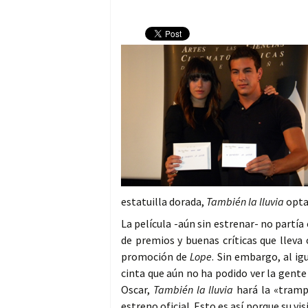
estatuilla dorada,
También la lluvia
optar
La película -aún sin estrenar- no partí
de premios y buenas críticas que lleva
promoción de
Lope
. Sin embargo, al i
cinta que aún no ha podido ver la gente 
Oscar,
También la lluvia
hará la «trampa
estreno oficial. Esto es así porque su v