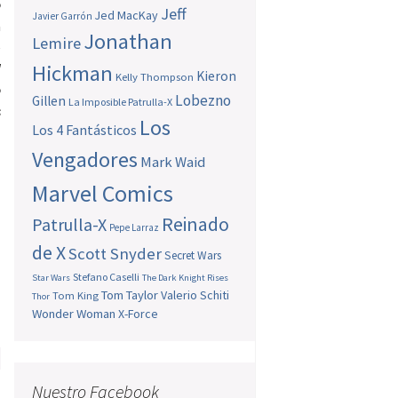
o
Jeff
Jed MacKay
Javier Garrón
a
Jonathan
Lemire
e
l
Hickman
Kieron
Kelly Thompson
o
Lobezno
Gillen
La Imposible Patrulla-X
s
Los
Los 4 Fantásticos
Vengadores
Mark Waid
Marvel Comics
Reinado
Patrulla-X
Pepe Larraz
de X
Scott Snyder
Secret Wars
Stefano Caselli
Star Wars
The Dark Knight Rises
Tom Taylor
Valerio Schiti
Tom King
Thor
Wonder Woman
X-Force
e
Nuestro Facebook