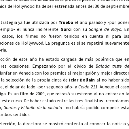
emios de Hollywood ha de ser estrenada antes del 30 de septiembr
strategia ya fue utilizada por
Trueba
el año pasado y -por pone
jemplo- el nunca indiferente
Garci
con su
Sangre de Mayo
. E
casos, los filmes no fueron tenidos en cuenta ni para la
ciones de Hollywwod. La pregunta es si se repetirá nuevament
ria.
ección de este año ha estado cargada de más polémica que e
ores ocasiones. Empezando por el olvido de
Balada triste d
riunfar en Venecia con los premios al mejor guión y mejor directo
 la selección de la propia cinta de
Icíar Bollaín
al no haber sid
e, el dejar de lado -por segundo año- a
Celda 211
. Aunque el cas
iga. Es un film de 2009, que retrasó su estreno al no entrar en l
o este curso. De haber estado entre las tres finalistas -recordamo
o
,
Gordos
y
El baile de la victoria
– no habría podido competir est
 ambos sentidos.
elección, la directora se mostró contenta al conocer la noticia 