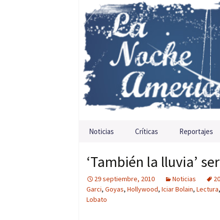
Saltar al contenido
Noticias
Críticas
Reportajes
‘También la lluvia’ se
29 septiembre, 2010
Noticias
2
Garci
,
Goyas
,
Hollywood
,
Iciar Bolain
,
Lectura
Lobato