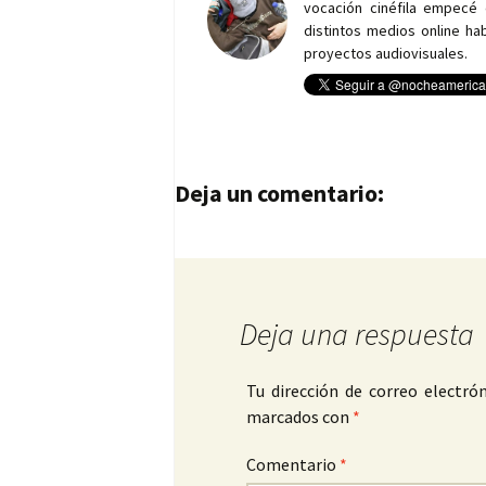
vocación cinéfila empecé 
distintos medios online h
proyectos audiovisuales.
Navegación de entrad
Deja un comentario:
Deja una respuesta
Tu dirección de correo electrón
marcados con
*
Comentario
*