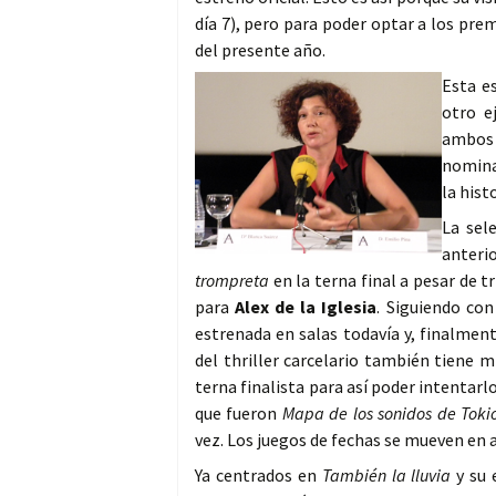
día 7), pero para poder optar a los pr
del presente año.
Esta e
otro e
ambos 
nomina
la histo
La sel
anteri
trompreta
en la terna final a pesar de t
para
Alex de la Iglesia
. Siguiendo con
estrenada en salas todavía y, finalment
del thriller carcelario también tiene m
terna finalista para así poder intentarl
que fueron
Mapa de los sonidos de Toki
vez. Los juegos de fechas se mueven en
Ya centrados en
También la lluvia
y su 