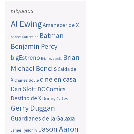
e
Etiquetas
Al Ewing
r
Amanecer de X
n
Batman
s
Andrea Sorrentino
e
Benjamin Percy
Brian
bigEstreno
Brian Azzarello
n
Michael Bendis
e
Caída de
r
cine en casa
X
Charles Soule
o
Dan Slott
DC Comics
o
a
Destino de X
Donny Cates
s
Gerry Duggan
a
Guardianes de la Galaxia
Jason Aaron
y
James Tynion IV