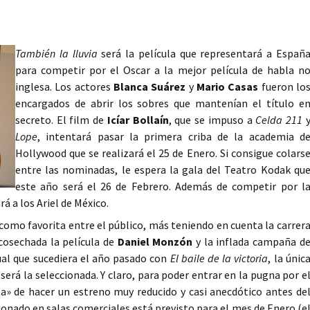
También la lluvia
será la película que representará a Españ
para competir por el Oscar a la mejor película de habla n
inglesa. Los actores
Blanca Suárez
y
Mario Casas
fueron lo
encargados de abrir los sobres que mantenían el título e
secreto. El film de
Icíar Bollaín
, que se impuso a
Celda 211
Lope
, intentará pasar la primera criba de la academia d
Hollywood que se realizará el 25 de Enero. Si consigue colars
entre las nominadas, le espera la gala del Teatro Kodak qu
este año será el 26 de Febrero. Además de competir por l
á a los Ariel de México.
a como favorita entre el público, más teniendo en cuenta la carrer
 cosechada la película de
Daniel Monzón
y la inflada campaña d
gual que sucediera el año pasado con
El baile de la victoria
, la únic
será la seleccionada. Y claro, para poder entrar en la pugna por e
» de hacer un estreno muy reducido y casi anecdótico antes de
isionado en salas comerciales está previsto para el mes de Enero (e