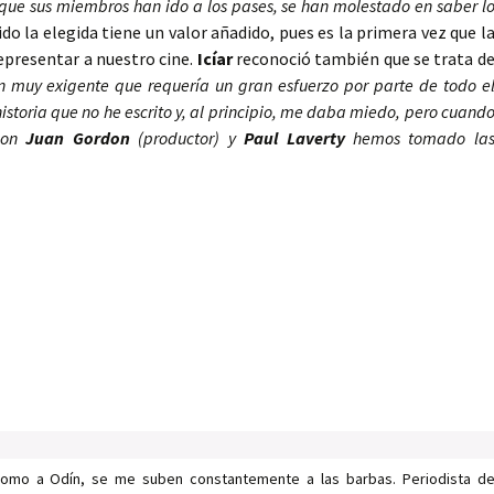
que sus miembros han ido a los pases, se han molestado en saber l
sido la elegida tiene un valor añadido, pues es la primera vez que l
epresentar a nuestro cine.
Icíar
reconoció también que se trata d
n muy exigente que requería un gran esfuerzo por parte de todo e
istoria que no he escrito y, al principio, me daba miedo, pero cuand
 Con
Juan Gordon
(productor) y
Paul Laverty
hemos tomado la
como a Odín, se me suben constantemente a las barbas. Periodista d