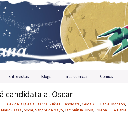
Entrevistas
Blogs
Tiras cómicas
Cómics
rá candidata al Oscar
011
,
Alex de la Iglesia
,
Blanca Suárez
,
Candidata
,
Celda 211
,
Daniel Monzon
,
,
Mario Casas
,
oscar
,
Sangre de Mayo
,
También la Lluvia
,
Trueba
Daniel