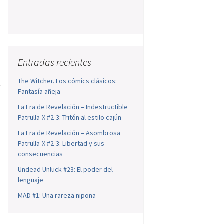
a
o
Entradas recientes
s
n
The Witcher. Los cómics clásicos:
y
Fantasía añeja
e
La Era de Revelación – Indestructible
e
Patrulla-X #2-3: Tritón al estilo cajún
e
La Era de Revelación – Asombrosa
a
Patrulla-X #2-3: Libertad y sus
consecuencias
a
Undead Unluck #23: El poder del
e
lenguaje
a
MAD #1: Una rareza nipona
l
l
l