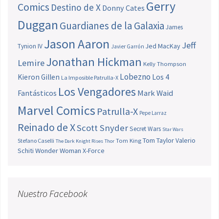
Gerry
Comics
Destino de X
Donny Cates
Duggan
Guardianes de la Galaxia
James
Jason Aaron
Jeff
Jed MacKay
Tynion IV
Javier Garrón
Jonathan Hickman
Lemire
Kelly Thompson
Lobezno
Los 4
Kieron Gillen
La Imposible Patrulla-X
Los Vengadores
Fantásticos
Mark Waid
Marvel Comics
Patrulla-X
Pepe Larraz
Reinado de X
Scott Snyder
Secret Wars
Star Wars
Tom Taylor
Valerio
Stefano Caselli
Tom King
The Dark Knight Rises
Thor
Schiti
Wonder Woman
X-Force
Nuestro Facebook