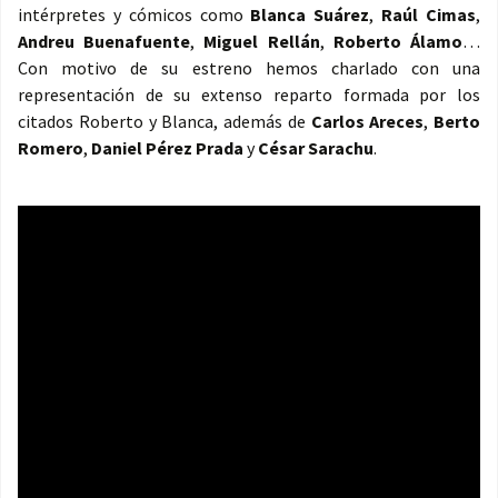
intérpretes y cómicos como
Blanca Suárez
,
Raúl Cimas
,
Andreu Buenafuente
,
Miguel Rellán
,
Roberto Álamo
…
Con motivo de su estreno hemos charlado con una
representación de su extenso reparto formada por los
citados Roberto y Blanca, además de
Carlos Areces
,
Berto
Romero
,
Daniel Pérez Prada
y
César Sarachu
.