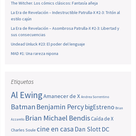
The Witcher. Los cómics clásicos: Fantasía añeja
La Era de Revelación – Indestructible Patrulla-X #2-3: Tritón al
estilo cajún
La Era de Revelación – Asombrosa Patrulla-X #2-3: Libertad y
sus consecuencias
Undead Unluck #23: El poder del lenguaje
MAD #1: Una rareza nipona
Etiquetas
Al Ewing
Amanecer de X
Andrea Sorrentino
Batman
Benjamin Percy
bigEstreno
Brian
Brian Michael Bendis
Caída de X
Azzarello
cine en casa
Dan Slott
DC
Charles Soule