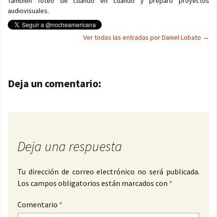
También foteo de cuando en cuando y preparo proyectos
audiovisuales.
Ver todas las entradas por Daniel Lobato
→
Navegación de entradas
Deja un comentario:
Deja una respuesta
Tu dirección de correo electrónico no será publicada.
Los campos obligatorios están marcados con
*
Comentario
*