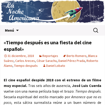
Saltar al contenido
Buscar:
Menú
«Tiempo después es una fiesta del cine
español»
31 diciembre, 2018
Reportajes
Berto Romero
,
Blanca
Suárez
,
Carlos Areces
,
César Sarachu
,
Daniel Pérez Prada
,
Roberto
Álamo
,
Tiempo después
Daniel Lobato
El cine español despide 2018 con el estreno de un filme
muy especial.
Tras seis años de ausencia,
José Luis Cuerda
vuelve con una nueva película bajo el brazo:
Tiempo después
.
Secuela espiritual del estilo marcado por
Amanece que no es
poco
, esta sátira surrealista reúne a un buen número de