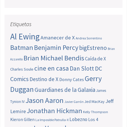
Etiquetas
Al Ewing
Amanecer de X
Andrea Sorrentino
Batman
Benjamin Percy
bigEstreno
Brian
Brian Michael Bendis
Caída de X
Azzarello
cine en casa
Dan Slott
DC
Charles Soule
Gerry
Comics
Destino de X
Donny Cates
Duggan
Guardianes de la Galaxia
James
Jason Aaron
Jeff
Jed MacKay
Tynion IV
Javier Garrón
Jonathan Hickman
Lemire
Kelly Thompson
Lobezno
Los 4
Kieron Gillen
La Imposible Patrulla-X