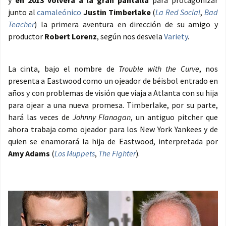
y
en 2013 volverá a la gran pantalla
para protagonizar
junto al
camaleónico
Justin Timberlake
(
La Red Social
,
Bad
Teacher
) la primera aventura en dirección de su amigo y
productor
Robert Lorenz
, según nos desvela
Variety
.
La cinta, bajo el nombre de
Trouble with the Curve
, nos
presenta a Eastwood como un ojeador de béisbol entrado en
años y con problemas de visión que viaja a Atlanta con su hija
para ojear a una nueva promesa. Timberlake, por su parte,
hará las veces de
Johnny Flanagan
, un antiguo pitcher que
ahora trabaja como ojeador para los New York Yankees y de
quien se enamorará la hija de Eastwood, interpretada por
Amy Adams
(
Los Muppets
,
The Fighter
).