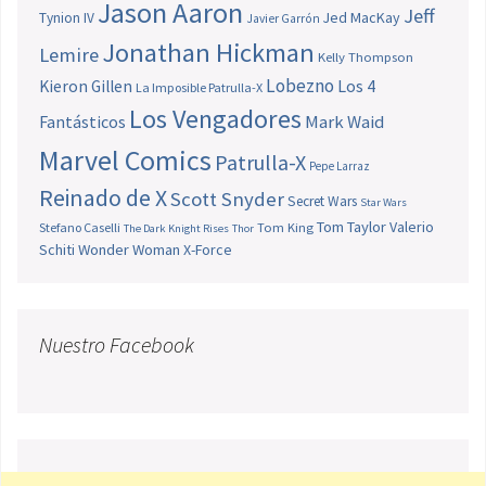
Jason Aaron
Jeff
Jed MacKay
Tynion IV
Javier Garrón
Jonathan Hickman
Lemire
Kelly Thompson
Lobezno
Los 4
Kieron Gillen
La Imposible Patrulla-X
Los Vengadores
Fantásticos
Mark Waid
Marvel Comics
Patrulla-X
Pepe Larraz
Reinado de X
Scott Snyder
Secret Wars
Star Wars
Tom Taylor
Valerio
Stefano Caselli
Tom King
The Dark Knight Rises
Thor
Schiti
Wonder Woman
X-Force
Nuestro Facebook