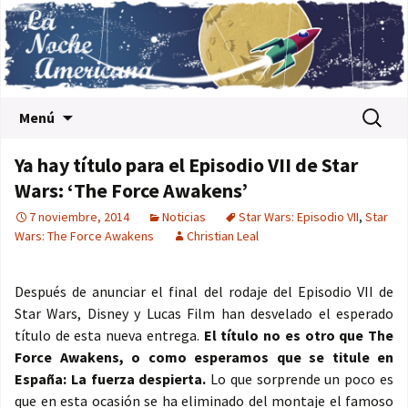
Saltar al contenido
Buscar:
Menú
Ya hay título para el Episodio VII de Star
Wars: ‘The Force Awakens’
7 noviembre, 2014
Noticias
Star Wars: Episodio VII
,
Star
Wars: The Force Awakens
Christian Leal
Después de anunciar el final del rodaje del Episodio VII de
Star Wars, Disney y Lucas Film han desvelado el esperado
título de esta nueva entrega.
El título no es otro que The
Force Awakens, o como esperamos que se titule en
España: La fuerza despierta.
Lo que sorprende un poco es
que en esta ocasión se ha eliminado del montaje el famoso