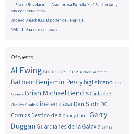
La Era de Revelación – Asombrosa Patrulla-X #2-3: Libertad y
sus consecuencias
Undead Unluck #23: El poder del lenguaje
MAD #1: Una rareza nipona
Etiquetas
Al Ewing
Amanecer de X
Andrea Sorrentino
Batman
Benjamin Percy
bigEstreno
Brian
Brian Michael Bendis
Caída de X
Azzarello
cine en casa
Dan Slott
DC
Charles Soule
Gerry
Comics
Destino de X
Donny Cates
Duggan
Guardianes de la Galaxia
James