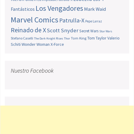
Los Vengadores
Fantásticos
Mark Waid
Marvel Comics
Patrulla-X
Pepe Larraz
Reinado de X
Scott Snyder
Secret Wars
Star Wars
Tom Taylor
Valerio
Stefano Caselli
Tom King
The Dark Knight Rises
Thor
Schiti
Wonder Woman
X-Force
Nuestro Facebook