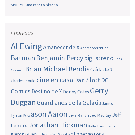
MAD #1: Una rareza nipona
Etiquetas
Al Ewing
Amanecer de X
Andrea Sorrentino
Batman
Benjamin Percy
bigEstreno
Brian
Brian Michael Bendis
Caída de X
Azzarello
cine en casa
Dan Slott
DC
Charles Soule
Gerry
Comics
Destino de X
Donny Cates
Duggan
Guardianes de la Galaxia
James
Jason Aaron
Jeff
Jed MacKay
Tynion IV
Javier Garrón
Jonathan Hickman
Lemire
Kelly Thompson
Lobezno
Los 4
Kieron Gillen
La Imposible Patrulla-X