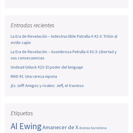
Entradas recientes
La Era de Revelación – Indestructible Patrulla-X #2-3: Tritón al
estilo cajún
La Era de Revelación – Asombrosa Patrulla-X #2-3: Libertad y
sus consecuencias
Undead Unluck #23: El poder del lenguaje
MAD #1: Una rareza nipona
¡Es Jeff! Amigos y rivales: Jeff, el travieso
Etiquetas
Al Ewing
Amanecer de X
Andrea Sorrentino