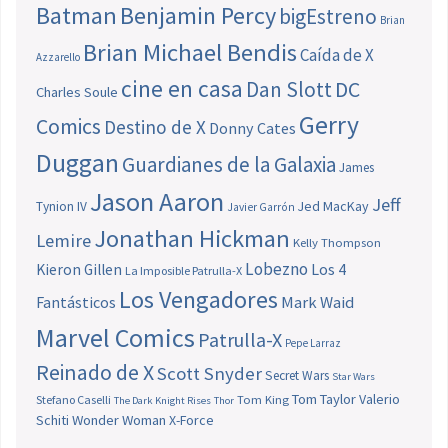
Batman
Benjamin Percy
bigEstreno
Brian
Brian Michael Bendis
Caída de X
Azzarello
cine en casa
Dan Slott
DC
Charles Soule
Gerry
Comics
Destino de X
Donny Cates
Duggan
Guardianes de la Galaxia
James
Jason Aaron
Jeff
Jed MacKay
Tynion IV
Javier Garrón
Jonathan Hickman
Lemire
Kelly Thompson
Lobezno
Los 4
Kieron Gillen
La Imposible Patrulla-X
Los Vengadores
Fantásticos
Mark Waid
Marvel Comics
Patrulla-X
Pepe Larraz
Reinado de X
Scott Snyder
Secret Wars
Star Wars
Tom Taylor
Valerio
Stefano Caselli
Tom King
The Dark Knight Rises
Thor
Schiti
Wonder Woman
X-Force