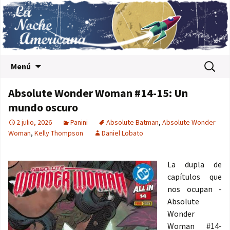
Saltar al contenido
Buscar:
Menú
Absolute Wonder Woman #14-15: Un
mundo oscuro
2 julio, 2026
Panini
Absolute Batman
,
Absolute Wonder
Woman
,
Kelly Thompson
Daniel Lobato
La dupla de
capítulos que
nos ocupan -
Absolute
Wonder
Woman #14-