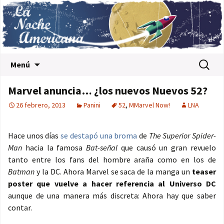
Saltar al contenido
Buscar:
Menú
Marvel anuncia… ¿los nuevos Nuevos 52?
26 febrero, 2013
Panini
52
,
MMarvel Now!
LNA
Hace unos días
se destapó una broma
de
The Superior Spider-
Man
hacia la famosa
Bat-señal
que causó un gran revuelo
tanto entre los fans del hombre araña como en los de
Batman
y la DC. Ahora Marvel se saca de la manga un
teaser
poster que vuelve a hacer referencia al Universo DC
aunque de una manera más discreta: Ahora hay que saber
contar.