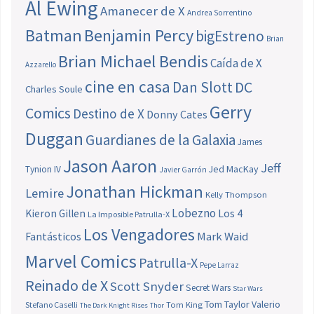
Al Ewing
Amanecer de X
Andrea Sorrentino
Batman
Benjamin Percy
bigEstreno
Brian
Brian Michael Bendis
Caída de X
Azzarello
cine en casa
Dan Slott
DC
Charles Soule
Gerry
Comics
Destino de X
Donny Cates
Duggan
Guardianes de la Galaxia
James
Jason Aaron
Jeff
Jed MacKay
Tynion IV
Javier Garrón
Jonathan Hickman
Lemire
Kelly Thompson
Lobezno
Los 4
Kieron Gillen
La Imposible Patrulla-X
Los Vengadores
Fantásticos
Mark Waid
Marvel Comics
Patrulla-X
Pepe Larraz
Reinado de X
Scott Snyder
Secret Wars
Star Wars
Tom Taylor
Valerio
Stefano Caselli
Tom King
The Dark Knight Rises
Thor