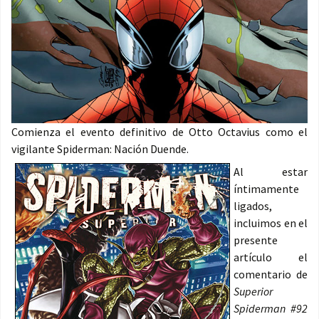
Comienza el evento definitivo de Otto Octavius como el
vigilante Spiderman: Nación Duende.
Al estar
íntimamente
ligados,
incluimos en el
presente
artículo el
comentario de
Superior
Spiderman #92