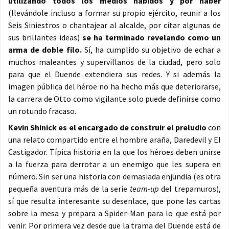
utilizando todos los medios habidos y por haber
(llevándole incluso a formar su propio ejército, reunir a los
Seis Siniestros o chantajear al alcalde, por citar algunas de
sus brillantes ideas)
se ha terminado revelando como un
arma de doble filo.
Sí, ha cumplido su objetivo de echar a
muchos maleantes y supervillanos de la ciudad, pero solo
para que el Duende extendiera sus redes. Y si además la
imagen pública del héroe no ha hecho más que deteriorarse,
la carrera de Otto como vigilante solo puede definirse como
un rotundo fracaso.
Kevin Shinick es el encargado de construir el preludio
con
una relato compartido entre el hombre araña, Daredevil y El
Castigador. Típica historia en la que los héroes deben unirse
a la fuerza para derrotar a un enemigo que les supera en
número. Sin ser una historia con demasiada enjundia (es otra
pequeña aventura más de la serie
team-up
del trepamuros),
sí que resulta interesante su desenlace, que pone las cartas
sobre la mesa y prepara a Spider-Man para lo que está por
venir. Por primera vez desde que la trama del Duende está de