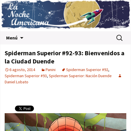
Saltar al contenido
Buscar:
Menú
Spiderman Superior #92-93: Bienvenidos a
la Ciudad Duende
6 agosto, 2014
Panini
Spiderman Superior #92
,
Spiderman Superior #93
,
Spiderman Superior: Nación Duende
Daniel Lobato