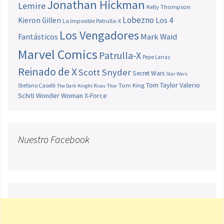
Jonathan Hickman
Lemire
Kelly Thompson
Lobezno
Los 4
Kieron Gillen
La Imposible Patrulla-X
Los Vengadores
Fantásticos
Mark Waid
Marvel Comics
Patrulla-X
Pepe Larraz
Reinado de X
Scott Snyder
Secret Wars
Star Wars
Tom Taylor
Valerio
Stefano Caselli
Tom King
The Dark Knight Rises
Thor
Schiti
Wonder Woman
X-Force
Nuestro Facebook