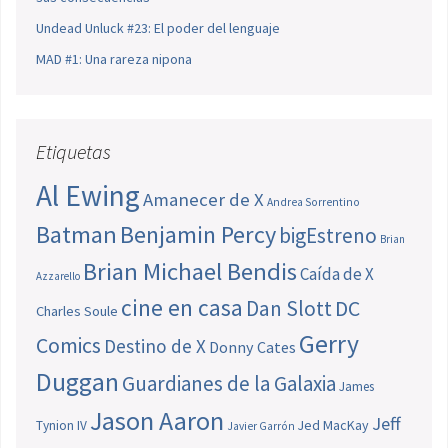
Undead Unluck #23: El poder del lenguaje
MAD #1: Una rareza nipona
Etiquetas
Al Ewing
Amanecer de X
Andrea Sorrentino
Batman
Benjamin Percy
bigEstreno
Brian
Brian Michael Bendis
Caída de X
Azzarello
cine en casa
Dan Slott
DC
Charles Soule
Gerry
Comics
Destino de X
Donny Cates
Duggan
Guardianes de la Galaxia
James
Jason Aaron
Jeff
Jed MacKay
Tynion IV
Javier Garrón