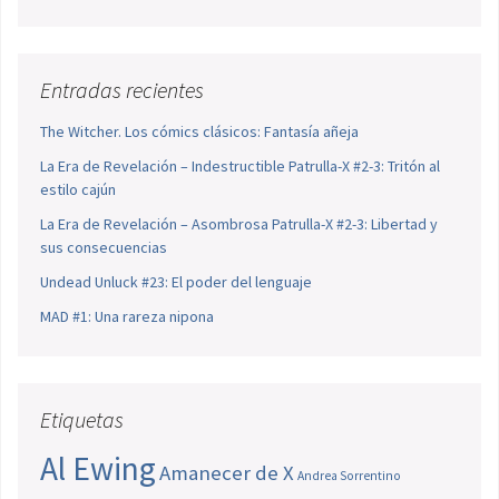
Entradas recientes
The Witcher. Los cómics clásicos: Fantasía añeja
La Era de Revelación – Indestructible Patrulla-X #2-3: Tritón al
estilo cajún
La Era de Revelación – Asombrosa Patrulla-X #2-3: Libertad y
sus consecuencias
Undead Unluck #23: El poder del lenguaje
MAD #1: Una rareza nipona
Etiquetas
Al Ewing
Amanecer de X
Andrea Sorrentino