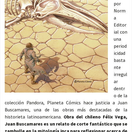
por
Norm
a
Editor
ial con
una
period
icidad
basta
nte
irregul
ar
dentr
o de la
colección Pandora, Planeta Cómics hace justicia a Juan
Buscamares, una de las obras más destacadas de la
historieta latinoamericana.
Obra del chileno Félix Vega,
Juan Buscamares es un relato de corte fantástico que se
zambulle en la mitología inca para reflexionar acerca de