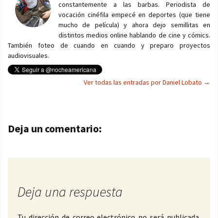
constantemente a las barbas. Periodista de
vocación cinéfila empecé en deportes (que tiene
mucho de película) y ahora dejo semillitas en
distintos medios online hablando de cine y cómics.
También foteo de cuando en cuando y preparo proyectos
audiovisuales.
Ver todas las entradas por Daniel Lobato
→
Navegación de entradas
Deja un comentario:
Deja una respuesta
Tu dirección de correo electrónico no será publicada.