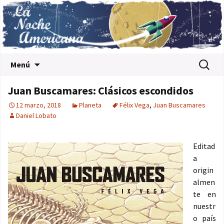
Saltar al contenido
Buscar:
Menú
Juan Buscamares: Clásicos escondidos
12 marzo, 2018
Planeta
Félix Vega
,
Juan Buscamares
Daniel Lobato
Editad
a
origin
almen
te en
nuestr
o país