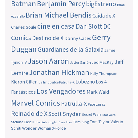
Batman
Benjamin Percy
bigEstreno
Brian
Brian Michael Bendis
Caída de X
Azzarello
cine en casa
Dan Slott
DC
Charles Soule
Gerry
Comics
Destino de X
Donny Cates
Duggan
Guardianes de la Galaxia
James
Jason Aaron
Jeff
Jed MacKay
Tynion IV
Javier Garrón
Jonathan Hickman
Lemire
Kelly Thompson
Lobezno
Los 4
Kieron Gillen
La Imposible Patrulla-X
Los Vengadores
Fantásticos
Mark Waid
Marvel Comics
Patrulla-X
Pepe Larraz
Reinado de X
Scott Snyder
Secret Wars
Star Wars
Tom Taylor
Valerio
Stefano Caselli
Tom King
The Dark Knight Rises
Thor
Schiti
Wonder Woman
X-Force