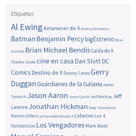
Etiquetas
Al Ewing
Amanecer de X
Andrea Sorrentino
Batman
Benjamin Percy
bigEstreno
Brian
Brian Michael Bendis
Caída de X
Azzarello
cine en casa
Dan Slott
DC
Charles Soule
Gerry
Comics
Destino de X
Donny Cates
Duggan
Guardianes de la Galaxia
James
Jason Aaron
Jeff
Jed MacKay
Tynion IV
Javier Garrón
Jonathan Hickman
Lemire
Kelly Thompson
Lobezno
Los 4
Kieron Gillen
La Imposible Patrulla-X
Los Vengadores
Fantásticos
Mark Waid