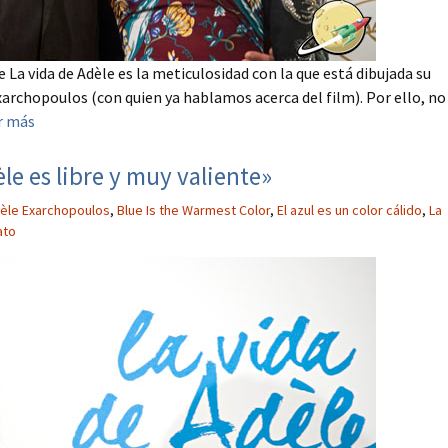
La vida de Adèle es la meticulosidad con la que está dibujada su
archopoulos (con quien ya hablamos acerca del film). Por ello, no
r más
e es libre y muy valiente»
èle Exarchopoulos
,
Blue Is the Warmest Color
,
El azul es un color cálido
,
La
ato