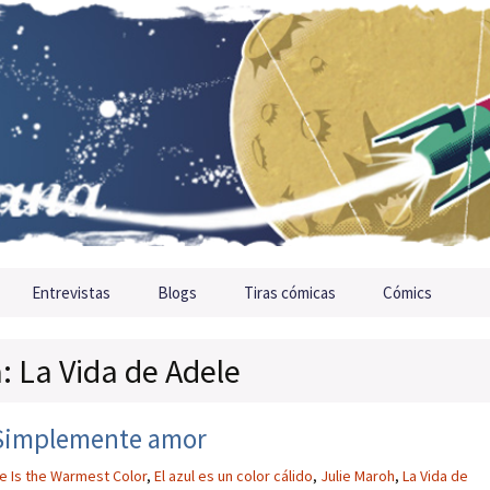
Entrevistas
Blogs
Tiras cómicas
Cómics
a: La Vida de Adele
o: Simplemente amor
e Is the Warmest Color
,
El azul es un color cálido
,
Julie Maroh
,
La Vida de