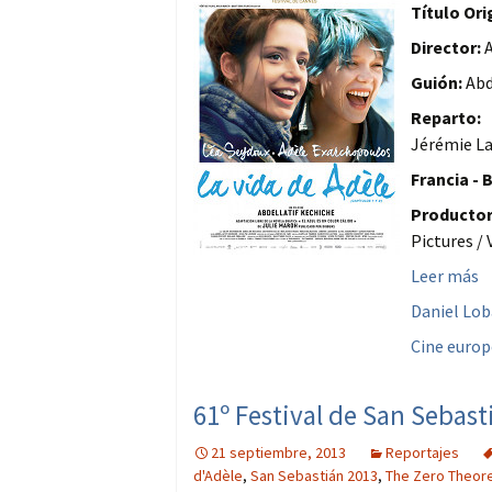
Título Ori
Director:
A
Guión:
Abd
Reparto:
A
Jérémie La
Francia - 
Productor
Pictures /
Leer más
Daniel Lo
Cine euro
61º Festival de San Sebas
21 septiembre, 2013
Reportajes
d'Adèle
,
San Sebastián 2013
,
The Zero Theo