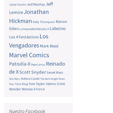
Jeff
Jed MacKay
Javier Garrón
Jonathan
Lemire
Hickman
Kieron
Kelly Thompson
Lobezno
Gillen
La Imposible Patrulla-X
Los
Los 4 Fantásticos
Vengadores
Mark Waid
Marvel Comics
Reinado
Patrulla-X
Pepe Larraz
de X
Scott Snyder
Secret Wars
Stefano Caselli
Star Wars
The Dark Knight Rises
Tom Taylor
Valerio Schiti
Tom King
Thor
Wonder Woman
X-Force
Nuestro Facebook