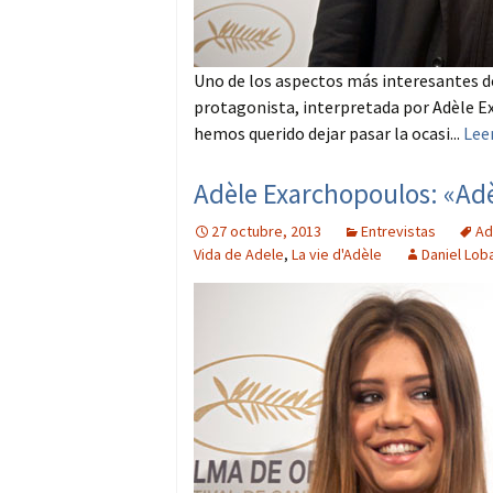
Uno de los aspectos más interesantes de 
protagonista, interpretada por Adèle Ex
hemos querido dejar pasar la ocasi...
Lee
Adèle Exarchopoulos: «Adèl
27 octubre, 2013
Entrevistas
Ad
Vida de Adele
,
La vie d'Adèle
Daniel Lob