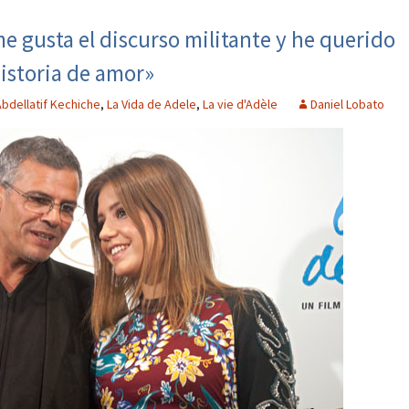
e gusta el discurso militante y he querido
historia de amor»
Abdellatif Kechiche
,
La Vida de Adele
,
La vie d'Adèle
Daniel Lobato