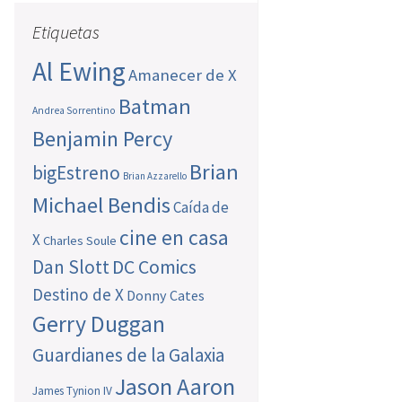
Etiquetas
Al Ewing
Amanecer de X
Batman
Andrea Sorrentino
Benjamin Percy
Brian
bigEstreno
Brian Azzarello
Michael Bendis
Caída de
cine en casa
X
Charles Soule
Dan Slott
DC Comics
Destino de X
Donny Cates
Gerry Duggan
Guardianes de la Galaxia
Jason Aaron
James Tynion IV