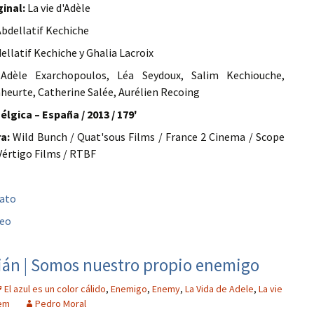
ginal:
La vie d'Adèle
bdellatif Kechiche
ellatif Kechiche y Ghalia Lacroix
dèle Exarchopoulos, Léa Seydoux, Salim Kechiouche,
heurte, Catherine Salée, Aurélien Recoing
Bélgica – España / 2013 / 179'
a:
Wild Bunch / Quat'sous Films / France 2 Cinema / Scope
 Vértigo Films / RTBF
bato
peo
tián | Somos nuestro propio enemigo
El azul es un color cálido
,
Enemigo
,
Enemy
,
La Vida de Adele
,
La vie
rem
Pedro Moral