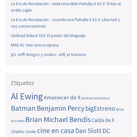
La Era de Revelación – Indestructible Patrulla-X #2-3: Tritón al
estilo cajún
La Era de Revelación – Asombrosa Patrulla-X #2-3: Libertad y
sus consecuencias
Undead Unluck #23: El poder del lenguaje
MAD #1: Una rareza nipona
¡Es Jeff! Amigos y rivales: Jeff, el travieso
Etiquetas
Al Ewing
Amanecer de X
Andrea Sorrentino
Batman
Benjamin Percy
bigEstreno
Brian
Brian Michael Bendis
Caída de X
Azzarello
cine en casa
Dan Slott
DC
Charles Soule