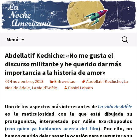
Saltar al contenido
Buscar:
Menú
Abdellatif Kechiche: «No me gusta el
discurso militante y he querido dar más
importancia a la historia de amor»
4 noviembre, 2013
Entrevistas
Abdellatif Kechiche
,
La
Vida de Adele
,
La vie d'Adèle
Daniel Lobato
Uno de los aspectos más interesantes de
La vida de Adèle
es la meticulosidad con la que está dibujada su
protagonista, interpretada por Adèle Exarchopoulos
(
con quien ya hablamos acerca del film
). Por ello, no
hemos querido dejar pasar la ocasión para preguntar a su