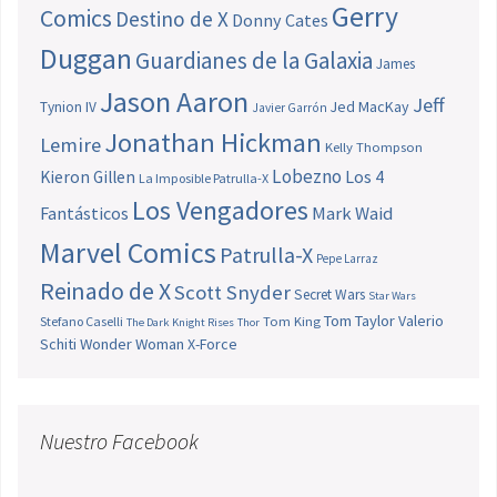
Gerry
Comics
Destino de X
Donny Cates
Duggan
Guardianes de la Galaxia
James
Jason Aaron
Jeff
Jed MacKay
Tynion IV
Javier Garrón
Jonathan Hickman
Lemire
Kelly Thompson
Lobezno
Los 4
Kieron Gillen
La Imposible Patrulla-X
Los Vengadores
Fantásticos
Mark Waid
Marvel Comics
Patrulla-X
Pepe Larraz
Reinado de X
Scott Snyder
Secret Wars
Star Wars
Tom Taylor
Valerio
Stefano Caselli
Tom King
The Dark Knight Rises
Thor
Schiti
Wonder Woman
X-Force
Nuestro Facebook