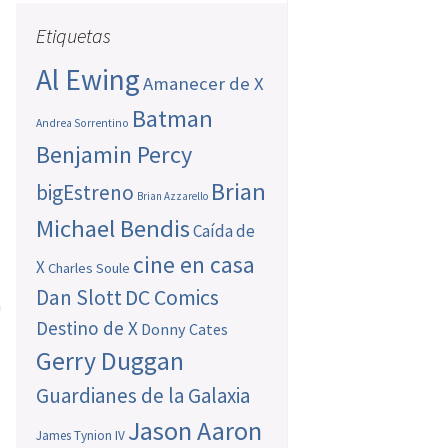
Etiquetas
Al Ewing
Amanecer de X
Batman
Andrea Sorrentino
Benjamin Percy
Brian
bigEstreno
Brian Azzarello
Michael Bendis
Caída de
cine en casa
X
Charles Soule
Dan Slott
DC Comics
a
Destino de X
s
Donny Cates
s
Gerry Duggan
Guardianes de la Galaxia
Jason Aaron
James Tynion IV