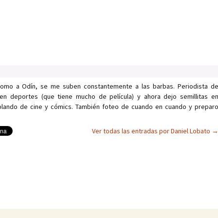
como a Odín, se me suben constantemente a las barbas. Periodista d
en deportes (que tiene mucho de película) y ahora dejo semillitas e
ablando de cine y cómics. También foteo de cuando en cuando y prepar
Ver todas las entradas por Daniel Lobato
as