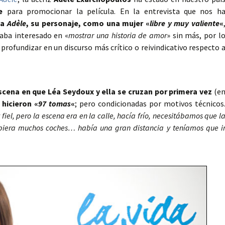
he
para promocionar la película. En la entrevista que nos h
 a
Adèle
, su personaje, como una mujer «
libre y muy valiente
«
taba interesado en «
mostrar una historia de amor
» sin más, por l
ofundizar en un discurso más crítico o reivindicativo respecto 
scena en que Léa Seydoux y ella se cruzan por primera vez
(e
 hicieron «
97 tomas
«
; pero condicionadas por motivos técnicos
iel, pero la escena era en la calle, hacía frío, necesitábamos que l
biera muchos coches… había una gran distancia y teníamos que i