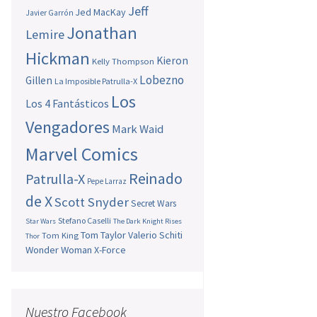
Jeff
Jed MacKay
Javier Garrón
Jonathan
Lemire
Hickman
Kieron
Kelly Thompson
Lobezno
Gillen
La Imposible Patrulla-X
Los
Los 4 Fantásticos
Vengadores
Mark Waid
Marvel Comics
Reinado
Patrulla-X
Pepe Larraz
de X
Scott Snyder
Secret Wars
Stefano Caselli
Star Wars
The Dark Knight Rises
Tom Taylor
Valerio Schiti
Tom King
Thor
Wonder Woman
X-Force
Nuestro Facebook