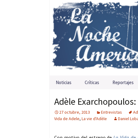
Saltar al contenido
Noticias
Críticas
Reportajes
Adèle Exarchopoulos: 
27 octubre, 2013
Entrevistas
Ad
Vida de Adele
,
La vie d'Adèle
Daniel Lob
Con motivo del estreno de
La Vida de 