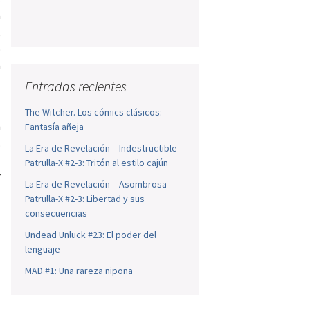
a
,
o
a
Entradas recientes
The Witcher. Los cómics clásicos:
n
Fantasía añeja
.
La Era de Revelación – Indestructible
a
Patrulla-X #2-3: Tritón al estilo cajún
r
La Era de Revelación – Asombrosa
Patrulla-X #2-3: Libertad y sus
consecuencias
Undead Unluck #23: El poder del
lenguaje
MAD #1: Una rareza nipona