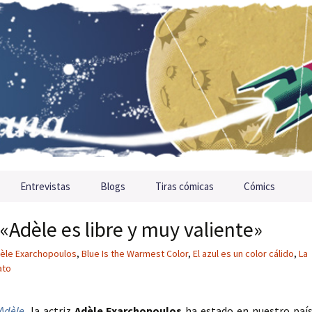
Entrevistas
Blogs
Tiras cómicas
Cómics
«Adèle es libre y muy valiente»
èle Exarchopoulos
,
Blue Is the Warmest Color
,
El azul es un color cálido
,
La
ato
Adèle
, la actriz
Adèle Exarchopoulos
ha estado en nuestro paí