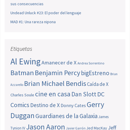
sus consecuencias
Undead Unluck #23: El poder del lenguaje
MAD #1: Una rareza nipona
Etiquetas
Al Ewing
Amanecer de X
Andrea Sorrentino
Batman
Benjamin Percy
bigEstreno
Brian
Brian Michael Bendis
Caída de X
Azzarello
cine en casa
Dan Slott
DC
Charles Soule
Gerry
Comics
Destino de X
Donny Cates
Duggan
Guardianes de la Galaxia
James
Jason Aaron
Jeff
Jed MacKay
Tynion IV
Javier Garrón