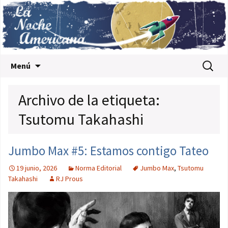
Saltar al contenido
Buscar:
Menú
Archivo de la etiqueta:
Tsutomu Takahashi
Jumbo Max #5: Estamos contigo Tateo
19 junio, 2026
Norma Editorial
Jumbo Max
,
Tsutomu
Takahashi
RJ Prous