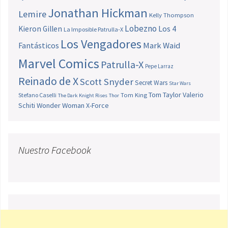
Jonathan Hickman
Lemire
Kelly Thompson
Lobezno
Los 4
Kieron Gillen
La Imposible Patrulla-X
Los Vengadores
Fantásticos
Mark Waid
Marvel Comics
Patrulla-X
Pepe Larraz
Reinado de X
Scott Snyder
Secret Wars
Star Wars
Tom Taylor
Valerio
Stefano Caselli
Tom King
The Dark Knight Rises
Thor
Schiti
Wonder Woman
X-Force
Nuestro Facebook