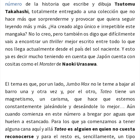
número
de la historia que escribe y dibuja
Tsutomu
Takahashi
, totalmente entregado a una colección que no
hace más que sorprenderme y provocar que quiera seguir
leyendo más y más. ¿Ha creado algo único e irrepetible este
mangaka? No lo creo, pero también os digo que difícilmente
vais a encontrar un
thriller
mejor escrito entre todo lo que
nos llega actualmente desde el país del sol naciente. Y esto
ya es decir mucho teniendo en cuenta que Japón cuenta con
cositas como el
Monster
de
Naoki Urasawa
.
El tema es que, por un lado,
Jumbo Max
no le teme a bajar al
barro una y otra vez y, por el otro,
Tateo
tiene un
magnetismo, un carisma, que hace que estemos
constantemente jaleándole y deseándole lo mejor… Aún
cuando comienza en este número a bregar por aguas que
huelen a estancado. Para los que ya comenzamos a tener
alguna cana aquí y allá
Tateo
es alguien en quien no cuesta
reconocerse
y para el resto es, sencillamente, un tipo