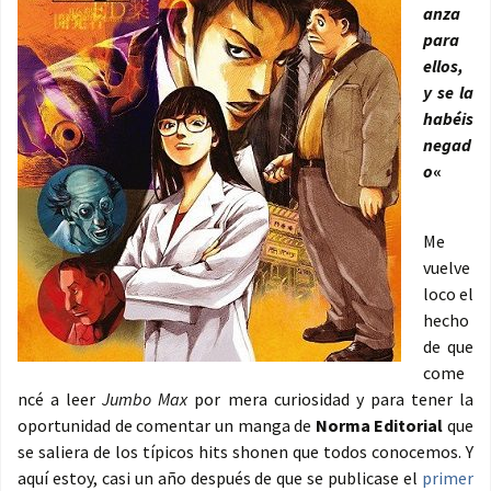
anza
para
ellos,
y se la
habéis
negad
o
«
Me
vuelve
loco el
hecho
de que
come
ncé a leer
Jumbo Max
por mera curiosidad y para tener la
oportunidad de comentar un manga de
Norma Editorial
que
se saliera de los típicos hits shonen que todos conocemos. Y
aquí estoy, casi un año después de que se publicase el
primer