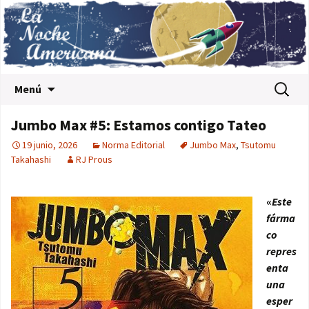
Saltar al contenido
Buscar:
Menú
Jumbo Max #5: Estamos contigo Tateo
19 junio, 2026
Norma Editorial
Jumbo Max
,
Tsutomu
Takahashi
RJ Prous
«
Este
fárma
co
repres
enta
una
esper