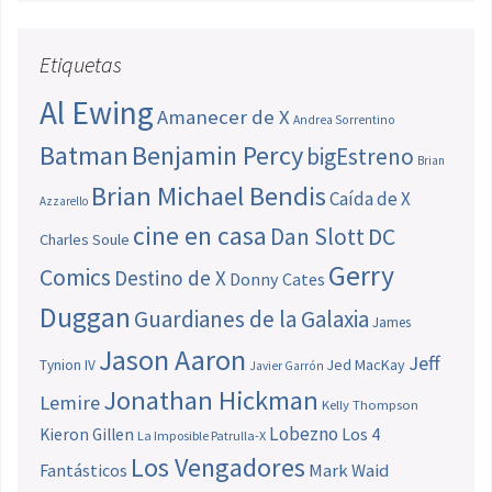
Etiquetas
Al Ewing
Amanecer de X
Andrea Sorrentino
Batman
Benjamin Percy
bigEstreno
Brian
Brian Michael Bendis
Caída de X
Azzarello
cine en casa
Dan Slott
DC
Charles Soule
Gerry
Comics
Destino de X
Donny Cates
Duggan
Guardianes de la Galaxia
James
Jason Aaron
Jeff
Jed MacKay
Tynion IV
Javier Garrón
Jonathan Hickman
Lemire
Kelly Thompson
Lobezno
Los 4
Kieron Gillen
La Imposible Patrulla-X
Los Vengadores
Fantásticos
Mark Waid