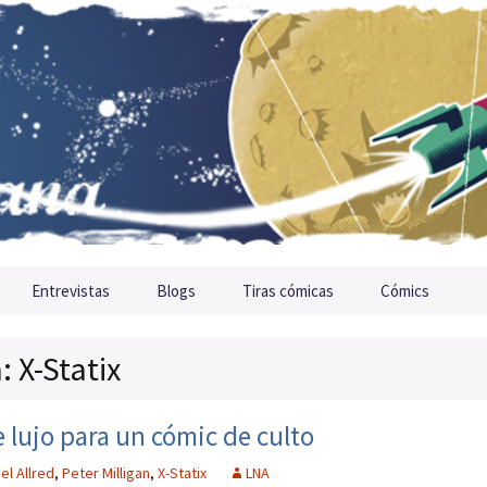
Entrevistas
Blogs
Tiras cómicas
Cómics
: X-Statix
e lujo para un cómic de culto
el Allred
,
Peter Milligan
,
X-Statix
LNA