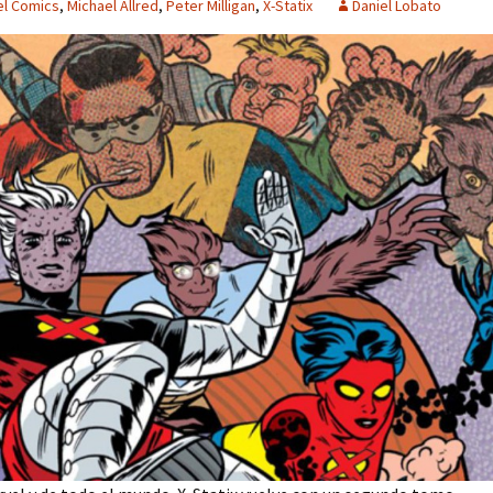
el Comics
,
Michael Allred
,
Peter Milligan
,
X-Statix
Daniel Lobato