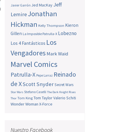
Jeff
Jed MacKay
Javier Garrón
Jonathan
Lemire
Hickman
Kieron
Kelly Thompson
Lobezno
Gillen
La Imposible Patrulla-X
Los
Los 4 Fantásticos
Vengadores
Mark Waid
Marvel Comics
Reinado
Patrulla-X
Pepe Larraz
de X
Scott Snyder
Secret Wars
Stefano Caselli
Star Wars
The Dark Knight Rises
Tom Taylor
Valerio Schiti
Tom King
Thor
Wonder Woman
X-Force
Nuestro Facebook