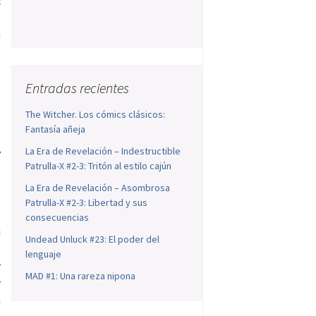
c
o
á
s
,
e
Entradas recientes
s
The Witcher. Los cómics clásicos:
s
Fantasía añeja
a
La Era de Revelación – Indestructible
y
Patrulla-X #2-3: Tritón al estilo cajún
La Era de Revelación – Asombrosa
Patrulla-X #2-3: Libertad y sus
o
consecuencias
i
Undead Unluck #23: El poder del
e
lenguaje
r
MAD #1: Una rareza nipona
r
n