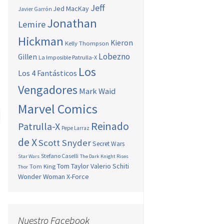
Jeff
Jed MacKay
Javier Garrón
Jonathan
Lemire
Hickman
Kieron
Kelly Thompson
Lobezno
Gillen
La Imposible Patrulla-X
Los
Los 4 Fantásticos
Vengadores
Mark Waid
Marvel Comics
Reinado
Patrulla-X
Pepe Larraz
e
de X
n
Scott Snyder
Secret Wars
o
Stefano Caselli
Star Wars
The Dark Knight Rises
Tom Taylor
Valerio Schiti
Tom King
Thor
Wonder Woman
X-Force
→
Nuestro Facebook