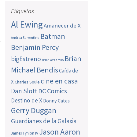
s
a
Etiquetas
Al Ewing
Amanecer de X
e
Batman
Andrea Sorrentino
y
Benjamin Percy
a
s
Brian
bigEstreno
Brian Azzarello
Michael Bendis
Caída de
cine en casa
X
Charles Soule
a
Dan Slott
DC Comics
l
n
Destino de X
Donny Cates
l
Gerry Duggan
o
Guardianes de la Galaxia
Jason Aaron
James Tynion IV