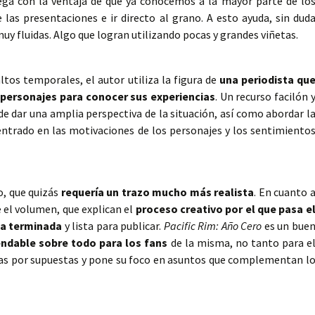
ega con la ventaja de que ya conocemos a la mayor parte de lo
 las presentaciones e ir directo al grano. A esto ayuda, sin dud
uy fluidas. Algo que logran utilizando pocas y grandes viñetas.
saltos temporales, el autor utiliza la figura de
una periodista qu
 personajes para conocer sus experiencias
. Un recurso facilón 
e dar una amplia perspectiva de la situación, así como abordar l
ntrado en las motivaciones de los personajes y los sentimiento
o, que quizás
requería un trazo mucho más realista
. En cuanto 
e el volumen, que explican el
proceso creativo por el que pasa e
na terminada
y lista para publicar.
Pacific Rim: Año Cero
es un bue
ndable sobre todo para los fans
de la misma, no tanto para e
sas por supuestas y pone su foco en asuntos que complementan l