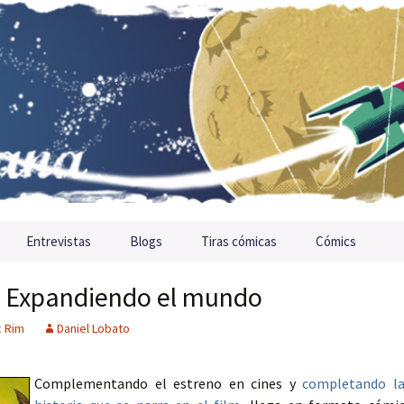
Entrevistas
Blogs
Tiras cómicas
Cómics
o: Expandiendo el mundo
c Rim
Daniel Lobato
Complementando el estreno en cines y
completando l