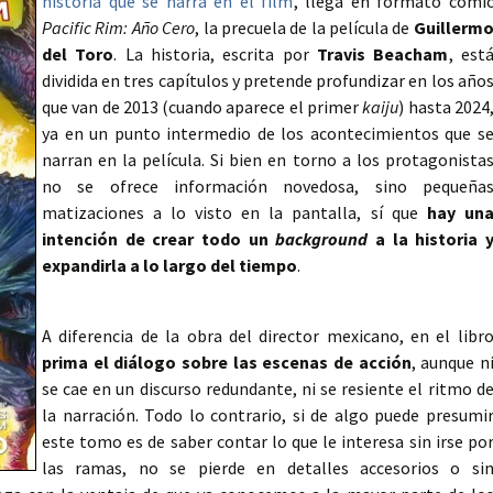
historia que se narra en el film
, llega en formato cómi
Pacific Rim: Año Cero
, la precuela de la película de
Guillerm
del Toro
. La historia, escrita por
Travis Beacham
, est
dividida en tres capítulos y pretende profundizar en los año
que van de 2013 (cuando aparece el primer
kaiju
) hasta 2024
ya en un punto intermedio de los acontecimientos que s
narran en la película. Si bien en torno a los protagonista
no se ofrece información novedosa, sino pequeña
matizaciones a lo visto en la pantalla, sí que
hay un
intención de crear todo un
background
a la historia 
expandirla a lo largo del tiempo
.
A diferencia de la obra del director mexicano, en el libr
prima el diálogo sobre las escenas de acción
, aunque n
se cae en un discurso redundante, ni se resiente el ritmo d
la narración. Todo lo contrario, si de algo puede presumi
este tomo es de saber contar lo que le interesa sin irse po
las ramas, no se pierde en detalles accesorios o si