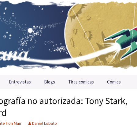
Entrevistas
Blogs
Tiras cómicas
Cómics
ografía no autorizada: Tony Stark,
rd
ate Iron Man
Daniel Lobato