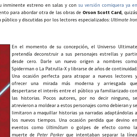
u inminente estreno en salas y con
su versión comiquera ya e
nto para abordar otra de las obras de
Orson Scott Card
, quizá
 público y discutidas por los lectores especializados:
Ultimate Iro
En el momento de su concepción, el Universo Ultimat
pretendía deconstruir a sus personajes estrellas y parti
desde cero. Darle un nuevo origen a nombres com
Spiderman o La Patrulla-X y librarse de años de continuidad
Una ocasión perfecta para atrapar a nuevos lectores 
ofrecer una mirada más moderna y arriesgada qu
despertarse el interés entre el público ya familiarizado co
las historias. Pocos autores, por no decir ninguno, s
atrevieron a moldear a estos personajes como debieran y s
limitaron a maquillar historias ya narradas adaptándolas 
los nuevos tiempos. Una ocasión perdida que devino e
eventos como
Ultimátum
o golpes de efecto como l
muerte de
Peter Parker
que intentaban separar la líne