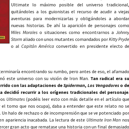
Ultimate lo máximo posible del universo tradicional
quitándoles a los guionistas el recurso de acudir a vieja
aventuras para modernizarlas y obligándoles a aborda
nuevas historias. De ahí la aparición de personajes com
Miles Morales
o situaciones como encontrarnos a
Johnn
Storm
aliado con unos mutantes comandados por
Kitty Pryd
o al
Capitán América
convertido en presidente electo d
terminaría encontrando su rumbo, pero antes de eso, el afamad
onó este universo con su visión de Iron Man.
Tan radical era s
urrido con las adaptaciones de
Spiderman
,
Los Vengadores
o d
a decidió recurrir a los orígenes tradicionales del personaje
los
Ultimates
(podéis leer esto con más detalle en el artículo qu
r el tomo que nos ocupa), daba a entender que este relato no s
e. Un halo de rechazo o de incomprensión que se ve potenciado po
en apariencia inacabada. La lectura de este
Ultimate Iron Man
no
n tercer gran acto que rematase una historia con un final demasiad