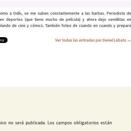
como a Odín, se me suben constantemente a las barbas. Periodista d
en deportes (que tiene mucho de película) y ahora dejo semillitas e
ablando de cine y cómics. También foteo de cuando en cuando y prepar
Ver todas las entradas por Daniel Lobato
as
ico no será publicada.
Los campos obligatorios están