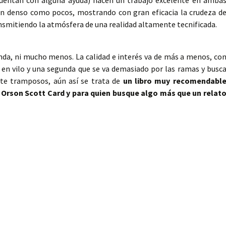
cuentan con alguna ayuda) hacen un trabajo excelente en amba
ón denso como pocos, mostrando con gran eficacia la crudeza d
ansmitiendo la atmósfera de una realidad altamente tecnificada.
da, ni mucho menos. La calidad e interés va de más a menos, co
en vilo y una segunda que se va demasiado por las ramas y busc
te tramposos, aún así se trata de
un libro muy recomendabl
e Orson Scott Card y para quien busque algo más que un relat