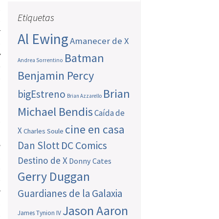
,
Etiquetas
s
r
Al Ewing
Amanecer de X
o
y
Batman
Andrea Sorrentino
e
Benjamin Percy
e
Brian
bigEstreno
Brian Azzarello
Michael Bendis
Caída de
o
cine en casa
X
Charles Soule
u
Dan Slott
DC Comics
e
.
Destino de X
Donny Cates
e
Gerry Duggan
e
r
Guardianes de la Galaxia
s
Jason Aaron
James Tynion IV
o