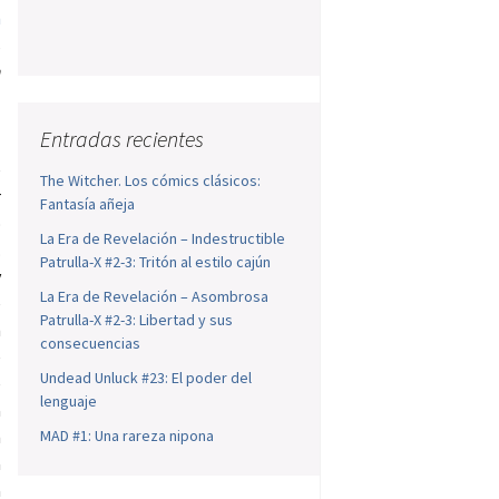
n
s
n
Entradas recientes
e
The Witcher. Los cómics clásicos:
r
Fantasía añeja
o
La Era de Revelación – Indestructible
.
Patrulla-X #2-3: Tritón al estilo cajún
y
La Era de Revelación – Asombrosa
e
Patrulla-X #2-3: Libertad y sus
n
consecuencias
e
Undead Unluck #23: El poder del
e
lenguaje
a
n
MAD #1: Una rareza nipona
a
a