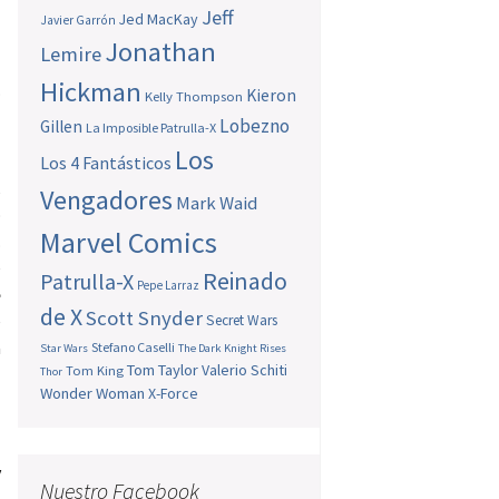
Jeff
Jed MacKay
Javier Garrón
Jonathan
Lemire
Hickman
.
Kieron
Kelly Thompson
Lobezno
Gillen
La Imposible Patrulla-X
Los
Los 4 Fantásticos
,
Vengadores
Mark Waid
o
Marvel Comics
.
e
Reinado
Patrulla-X
Pepe Larraz
e
de X
Scott Snyder
e
Secret Wars
a
Stefano Caselli
Star Wars
The Dark Knight Rises
Tom Taylor
Valerio Schiti
Tom King
l
Thor
Wonder Woman
X-Force
y
Nuestro Facebook