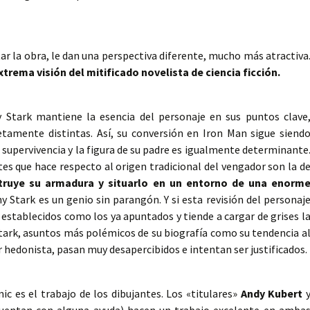
tar la obra, le dan una perspectiva diferente, mucho más atractiva
extrema visión del mitificado novelista de ciencia ficción.
 Stark mantiene la esencia del personaje en sus puntos clave
tamente distintas. Así, su conversión en Iron Man sigue siend
 supervivencia y la figura de su padre es igualmente determinante
es que hace respecto al origen tradicional del vengador son la d
struye su armadura y situarlo en un entorno de una enorm
ny Stark es un genio sin parangón. Y si esta revisión del personaj
s establecidos como los ya apuntados y tiende a cargar de grises l
Stark, asuntos más polémicos de su biografía como su tendencia a
r hedonista, pasan muy desapercibidos e intentan ser justificados.
c es el trabajo de los dibujantes. Los «titulares»
Andy Kubert