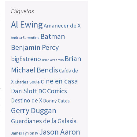
Etiquetas
a
e
Al Ewing
Amanecer de X
Batman
Andrea Sorrentino
Benjamin Percy
Brian
bigEstreno
Brian Azzarello
Michael Bendis
Caída de
cine en casa
X
Charles Soule
y
Dan Slott
DC Comics
,
Destino de X
Donny Cates
n
Gerry Duggan
e
Guardianes de la Galaxia
l
Jason Aaron
James Tynion IV
l