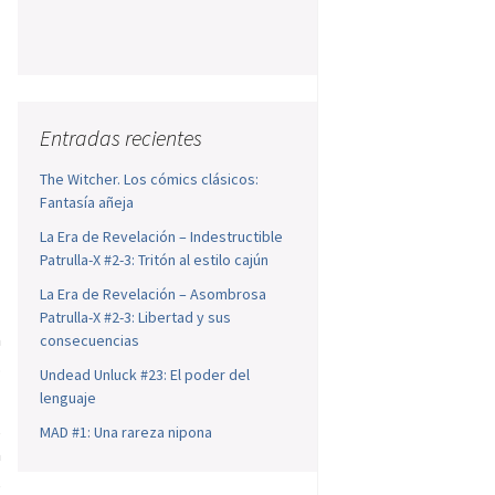
Entradas recientes
The Witcher. Los cómics clásicos:
Fantasía añeja
La Era de Revelación – Indestructible
Patrulla-X #2-3: Tritón al estilo cajún
La Era de Revelación – Asombrosa
Patrulla-X #2-3: Libertad y sus
a
consecuencias
.
Undead Unluck #23: El poder del
lenguaje
,
MAD #1: Una rareza nipona
a
,