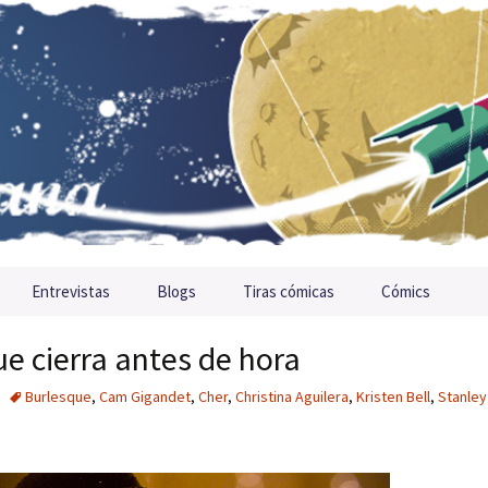
Entrevistas
Blogs
Tiras cómicas
Cómics
ue cierra antes de hora
Burlesque
,
Cam Gigandet
,
Cher
,
Christina Aguilera
,
Kristen Bell
,
Stanley