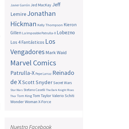
Jeff
Jed MacKay
e
Javier Garrón
Jonathan
Lemire
o
Hickman
Kieron
Kelly Thompson
.
Lobezno
Gillen
La Imposible Patrulla-X
n
Los
Los 4 Fantásticos
Vengadores
Mark Waid
Marvel Comics
Reinado
Patrulla-X
Pepe Larraz
de X
Scott Snyder
Secret Wars
Stefano Caselli
Star Wars
The Dark Knight Rises
Tom Taylor
Valerio Schiti
Tom King
Thor
Wonder Woman
X-Force
e
n
Nuestro Facebook
o