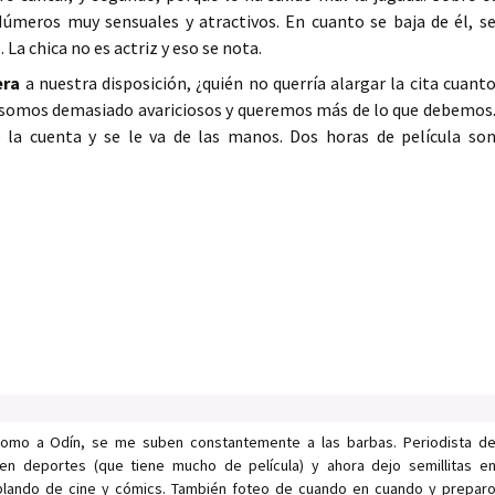
Números muy sensuales y atractivos. En cuanto se baja de él, s
La chica no es actriz y eso se nota.
era
a nuestra disposición, ¿quién no querría alargar la cita cuant
 somos demasiado avariciosos y queremos más de lo que debemos
 la cuenta y se le va de las manos. Dos horas de película so
como a Odín, se me suben constantemente a las barbas. Periodista d
en deportes (que tiene mucho de película) y ahora dejo semillitas e
ablando de cine y cómics. También foteo de cuando en cuando y prepar