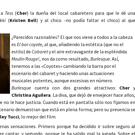
r a
Tess
(
Cher
) la dueña del local cabaretero para que le dé un
kki
(
Kristen Bell
) y al chico -no podía faltar el chico) al qu
¿Parecidos razonables? El que nos viene a todos a la cabeza
es
El bar coyote
, al que, añadiendo la estética (que no el
estilo) de
Cabaret
y el aire extravagante de la espléndida
Moulin Rouge!
, nos da como resultado,
Burlesque
. Así,
tenemos a las «Coyotes» cambiando la barra por el
escenario del cabaret y haciendo unas actuaciones
musicales potentes, aunque excesivas en número.
Burlesque
cuenta con dos grandes atractivos:
Cher
Christina Aguilera
. La diva, que dejó de envejecer hace años
e no le hace justicia. Cuando está en pantalla sólo nos fijamos e
escenario demuestran que está en plena forma; pero su presencia s
ley Tucci
, lo mejor del film.
enas sensaciones. Primero porque ha decidido ir sobre seguro a
re cantar, y segundo, porque le ha salido mal la jugada. Sobre e