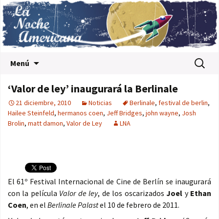
Saltar al contenido
Buscar:
Menú
‘Valor de ley’ inaugurará la Berlinale
21 diciembre, 2010
Noticias
Berlinale
,
festival de berlin
,
Hailee Steinfeld
,
hermanos coen
,
Jeff Bridges
,
john wayne
,
Josh
Brolin
,
matt damon
,
Valor de Ley
LNA
El 61º Festival Internacional de Cine de Berlín se inaugurará
con la película
Valor de ley
, de los oscarizados
Joel
y
Ethan
Coen
, en el
Berlinale Palast
el 10 de febrero de 2011.