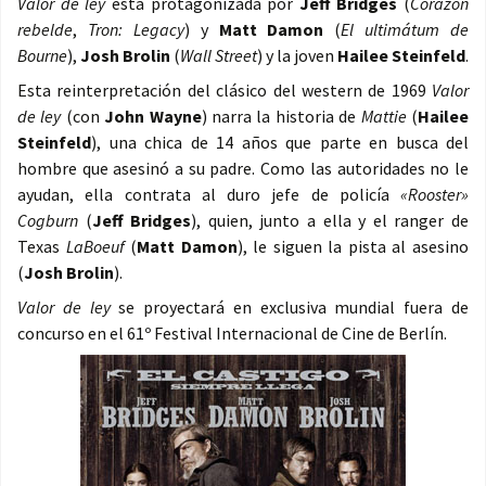
Valor de ley
está protagonizada por
Jeff Bridges
(
Corazón
rebelde
,
Tron: Legacy
) y
Matt Damon
(
El ultimátum de
Bourne
),
Josh Brolin
(
Wall Street
) y la joven
Hailee Steinfeld
.
Esta reinterpretación del clásico del western de 1969
Valor
de ley
(con
John Wayne
) narra la historia de
Mattie
(
Hailee
Steinfeld
), una chica de 14 años que parte en busca del
hombre que asesinó a su padre. Como las autoridades no le
ayudan, ella contrata al duro jefe de policía
«Rooster»
Cogburn
(
Jeff Bridges
), quien, junto a ella y el ranger de
Texas
LaBoeuf
(
Matt Damon
), le siguen la pista al asesino
(
Josh Brolin
).
Valor de ley
se proyectará en exclusiva mundial fuera de
concurso en el 61º Festival Internacional de Cine de Berlín.