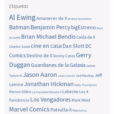
Etiquetas
Al Ewing
Amanecer de X
Andrea Sorrentino
Batman
Benjamin Percy
bigEstreno
Brian
Brian Michael Bendis
Caída de X
Azzarello
cine en casa
Dan Slott
DC
Charles Soule
Gerry
Comics
Destino de X
Donny Cates
Duggan
Guardianes de la Galaxia
James
Jason Aaron
Jeff
Jed MacKay
Tynion IV
Javier Garrón
Jonathan Hickman
Lemire
Kelly Thompson
Lobezno
Los 4
Kieron Gillen
La Imposible Patrulla-X
Los Vengadores
Fantásticos
Mark Waid
Marvel Comics
Patrulla-X
Pepe Larraz