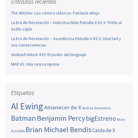
Entradas recientes
The Witcher. Los cómics clásicos: Fantasía añeja
La Era de Revelación – Indestructible Patrulla-X #2-3: Tritón al
estilo cajún
La Era de Revelación – Asombrosa Patrulla-X #2-3: Libertad y
sus consecuencias
Undead Unluck #23: El poder del lenguaje
MAD #1: Una rareza nipona
Etiquetas
Al Ewing
Amanecer de X
Andrea Sorrentino
Batman
Benjamin Percy
bigEstreno
Brian
Brian Michael Bendis
Caída de X
Azzarello