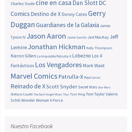
cine en casa
Dan Slott
DC
Charles Soule
Gerry
Comics
Destino de X
Donny Cates
Duggan
Guardianes de la Galaxia
James
Jason Aaron
Jeff
Jed MacKay
Tynion IV
Javier Garrón
Jonathan Hickman
Lemire
Kelly Thompson
Lobezno
Los 4
Kieron Gillen
La Imposible Patrulla-X
Los Vengadores
Fantásticos
Mark Waid
Marvel Comics
Patrulla-X
Pepe Larraz
Reinado de X
Scott Snyder
Secret Wars
Star Wars
Tom Taylor
Valerio
Stefano Caselli
Tom King
The Dark Knight Rises
Thor
Schiti
Wonder Woman
X-Force
Nuestro Facebook