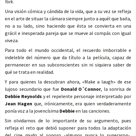
York
.
Una visión cómica y cándida de la vida, que a su vez se refleja
en el arte de situar la cámara siempre junto a aquél que baila,
no a su lado, sino haciendo que ésta se convierta en una
grácil e inesperada pareja que se mueve al compás con igual
viveza.
Para todo el mundo occidental, el recuerdo imborrable e
indeleble del número que da título a la película, capaz de
permanecer en sus subconscientes sin ni siquiera saber de
qué se trata en realidad.
Y para quienes la descubran ahora, «Make a laugh» de ese
lujoso secundario que fue
Donald O´Connor
, la sonrisa de
Debbie Reynolds
y el repelente personaje interpretado por
Jean Hagen
que, irónicamente, era quien verdaderamente
ponía voz a la jovencísima
Debbie
en las canciones.
Sin olvidarnos de lo importante de su argumento, pues
refleja el reto que debió suponer para todos la adaptación
del cine mudo al sonoro -algunos nunca lo superaron-,