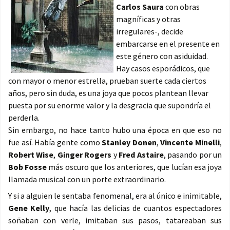
Carlos Saura
con obras
magníficas y otras
irregulares-, decide
embarcarse en el presente en
este género con asiduidad.
Hay casos esporádicos, que
con mayor o menor estrella, prueban suerte cada ciertos
años, pero sin duda, es una joya que pocos plantean llevar
puesta por su enorme valor y la desgracia que supondría el
perderla.
Sin embargo, no hace tanto hubo una época en que eso no
fue así. Había gente como
Stanley Donen
,
Vincente Minelli
,
Robert Wise
,
Ginger Rogers
y
Fred Astaire
, pasando por un
Bob Fosse
más oscuro que los anteriores, que lucían esa joya
llamada musical con un porte extraordinario.
Y si a alguien le sentaba fenomenal, era al único e inimitable,
Gene Kelly
, que hacía las delicias de cuantos espectadores
soñaban con verle, imitaban sus pasos, tatareaban sus