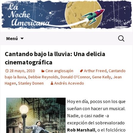
Saltar al contenido
Buscar:
Menú
Cantando bajo la lluvia: Una delicia
cinematográfica
28 mayo, 2010
Cine anglosajón
Arthur Freed
,
Cantando
bajo la lluvia
,
Debbie Reynolds
,
Donald O'Connor
,
Gene Kelly
,
Jean
Hagen
,
Stanley Donen
Andrés Acevedo
Hoy en día, pocos son los que
sueñan con hacer un musical.
Nadie, o casi nadie -a
excepción del sobrevalorado
Rob Marshall
, o el folclórico