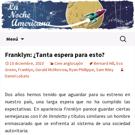
Saltar al contenido
Buscar:
Menú
Franklyn: ¿Tanta espera para esto?
10 diciembre, 2010
Cine anglosajón
Bernard Hill
,
Eva
Green
,
Franklyn
,
Gerald McMorrow
,
Ryan Phillippe
,
Sam Riley
Daniel Lobato
Dos años hemos tenido que aguardar para su estreno en
nuestro país, una larga espera que no ha cumplido las
expectativas. En apariencia
Franklyn
parece guardar ciertas
semejanzas con
V de Vendetta
y títulos similares: un hombre
enmascarado que se enfrenta al sistema de una sociedad
autoritaria.