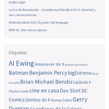
estilo cajún
La Era de Revelación – Asombrosa Patrulla-X #2-3: Libertad y
sus consecuencias
Undead Unluck #23: El poder del lenguaje
MAD #1: Una rareza nipona
Etiquetas
Al Ewing
Amanecer de X
Andrea Sorrentino
Batman
Benjamin Percy
bigEstreno
Brian
Brian Michael Bendis
Caída de X
Azzarello
cine en casa
Dan Slott
DC
Charles Soule
Gerry
Comics
Destino de X
Donny Cates
Duggan
Guardianes de la Galaxia