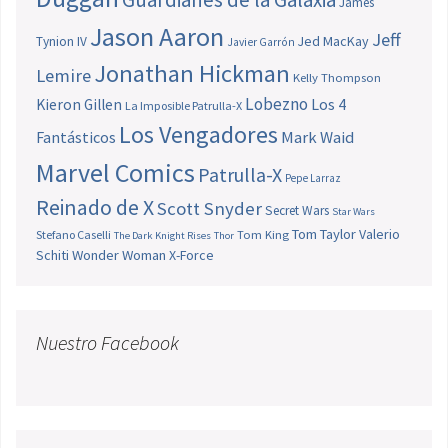
James
Jason Aaron
Jeff
Jed MacKay
Tynion IV
Javier Garrón
Jonathan Hickman
Lemire
Kelly Thompson
Lobezno
Los 4
Kieron Gillen
La Imposible Patrulla-X
Los Vengadores
Fantásticos
Mark Waid
Marvel Comics
Patrulla-X
Pepe Larraz
Reinado de X
Scott Snyder
Secret Wars
Star Wars
Tom Taylor
Valerio
Stefano Caselli
Tom King
The Dark Knight Rises
Thor
Schiti
Wonder Woman
X-Force
Nuestro Facebook