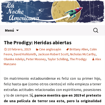
Saltar al contenido
Buscar:
Menú
The Prodigy: Heridas abiertas
10 febrero, 2019
Cine anglosajón
Brittany Allen
,
Colm
Feore
,
David Kohlsmith
,
Jackson Robert Scott
,
Nicholas McCarthy
,
Olunike Adeliyi
,
Peter Mooney
,
Taylor Schilling
,
The Prodigy
Alex
Manzano
Un matrimonio estadounidense es feliz con su primer hijo,
feliz hasta que (como otros cientos) el niño empieza a tener
extrañas actitudes relacionadas con espiritismo, posesiones
y lo de siempre. S
í, parece mentira que en 2019 el pretexto
de una película de terror sea este, pero la originalidad