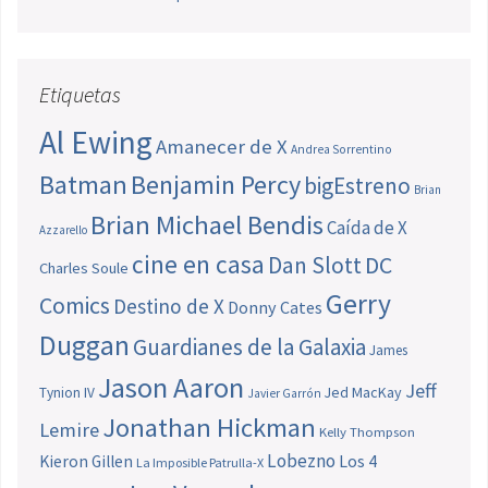
Etiquetas
Al Ewing
Amanecer de X
Andrea Sorrentino
Batman
Benjamin Percy
bigEstreno
Brian
Brian Michael Bendis
Caída de X
Azzarello
cine en casa
Dan Slott
DC
Charles Soule
Gerry
Comics
Destino de X
Donny Cates
Duggan
Guardianes de la Galaxia
James
Jason Aaron
Jeff
Jed MacKay
Tynion IV
Javier Garrón
Jonathan Hickman
Lemire
Kelly Thompson
Lobezno
Los 4
Kieron Gillen
La Imposible Patrulla-X