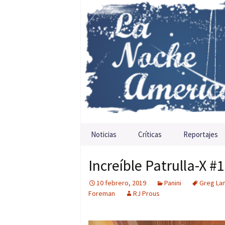
Saltar al contenido
Noticias
Críticas
Reportajes
Increíble Patrulla-X #
10 febrero, 2019
Panini
Greg La
Foreman
RJ Prous