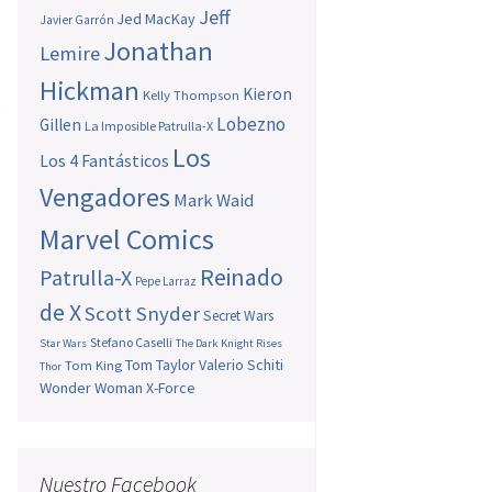
Jeff
Jed MacKay
Javier Garrón
l
Jonathan
Lemire
s
Hickman
o
Kieron
Kelly Thompson
e
Lobezno
Gillen
La Imposible Patrulla-X
s
Los
Los 4 Fantásticos
o
,
Vengadores
Mark Waid
s
Marvel Comics
Reinado
Patrulla-X
Pepe Larraz
de X
Scott Snyder
Secret Wars
Stefano Caselli
Star Wars
The Dark Knight Rises
Tom Taylor
Valerio Schiti
Tom King
Thor
Wonder Woman
X-Force
Nuestro Facebook