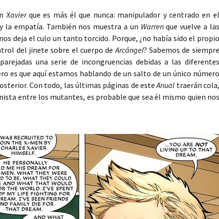
un
Xavier
que es más él que nunca: manipulador y centrado en e
 y la empatía. También nos muestra a un
Warren
que vuelve a la
o nos deja el culo un tanto torcido. Porque, ¿no había sido el propi
trol del jinete sobre el cuerpo de
Arcángel
? Sabemos de siempr
parejadas una serie de incongruencias debidas a las diferente
pero es que aquí estamos hablando de un salto de un único númer
sterior. Con todo, las últimas páginas de este
Anual
traerán cola
onista entre los mutantes, es probable que sea él mismo quien no