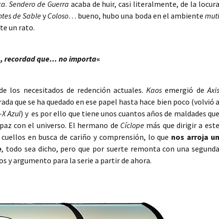
ca
.
Sendero de Guerra
acaba de huir, casi literalmente, de la locur
ntes de Sable
y
Coloso
… bueno, hubo una boda en el ambiente
mut
te un rato.
odo, recordad que… no importa
«
de los necesitados de redención actuales.
Kaos
emergió de
Axi
urada que se ha quedado en ese papel hasta hace bien poco (volvió 
-X Azul
) y es por ello que tiene unos cuantos años de maldades qu
 paz con el universo. El hermano de
Cíclope
más que dirigir a est
 cuellos en busca de cariño y comprensión, lo que
nos arroja u
e
, todo sea dicho, pero que por suerte remonta con una segund
s y argumento para la serie a partir de ahora.