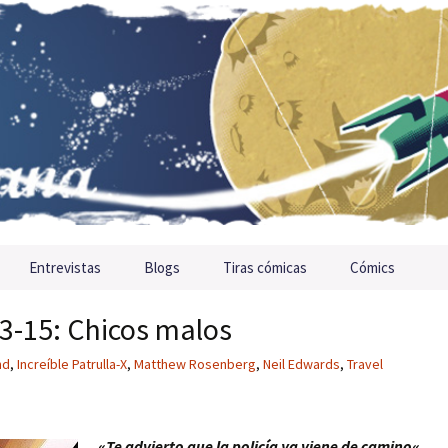
Entrevistas
Blogs
Tiras cómicas
Cómics
13-15: Chicos malos
nd
,
Increíble Patrulla-X
,
Matthew Rosenberg
,
Neil Edwards
,
Travel
«
Te advierto que la policía ya viene de camino
«