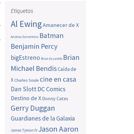
X
Etiquetas
s
)
Al Ewing
Amanecer de X
y
s
Batman
Andrea Sorrentino
y
Benjamin Percy
a
o
Brian
bigEstreno
Brian Azzarello
s
Michael Bendis
a
Caída de
,
cine en casa
X
Charles Soule
s
Dan Slott
DC Comics
e
e
Destino de X
Donny Cates
Gerry Duggan
Guardianes de la Galaxia
Jason Aaron
James Tynion IV