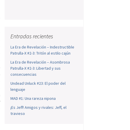
e
s
e
Entradas recientes
,
e
La Era de Revelación – Indestructible
o
Patrulla-X #2-3: Tritón al estilo cajún
e
La Era de Revelación – Asombrosa
a
Patrulla-X #2-3: Libertad y sus
n
consecuencias
s
Undead Unluck #23: El poder del
e
lenguaje
n
MAD #1: Una rareza nipona
r
¡Es Jeff! Amigos y rivales: Jeff, el
e
travieso