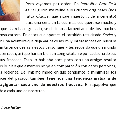
Pero vayamos por orden. En
Imposible Patrulla-
#13
el guionista reúne a los cuatro originales (no
falta
Cíclope
, que sigue muerto… de momento
para una cena en la que más que quererse mucho 
a que
Jean
ha regresado, se dedican a lamentarse de los mucho
ensa carrera. En estas que aparece el también resucitado
Xavier
n una aventura que deja varias cosas muy interesantes en nuestr
 un tirón de orejas a estos personajes y les recuerda que un mund
terrador, así que harían bien en congratularse por cada una de su
 sus fracasos. Esto lo hablaba hace poco con una amiga: result
mos lo bien que estamos no ya en comparación con otras personas
ás reciente. Del mismo modo en que tendemos a minimizar lo
lices del pasado, también
tenemos una tendencia malsana d
 agigantar cada uno de nuestros fracasos
. El rapapolvo qu
do a cada uno de nosotros.
 hace falta
«