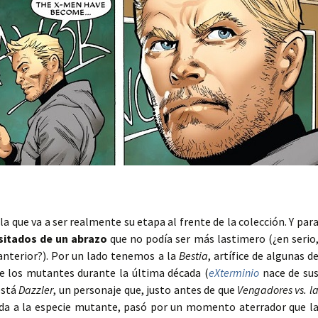
 que va a ser realmente su etapa al frente de la colección. Y par
sitados de un abrazo
que no podía ser más lastimero (¿en serio
anterior?). Por un lado tenemos a la
Bestia
, artífice de algunas d
re los mutantes durante la última década (
eXterminio
nace de su
está
Dazzler
, un personaje que, justo antes de que
Vengadores vs. l
ida a la especie mutante, pasó por un momento aterrador que l