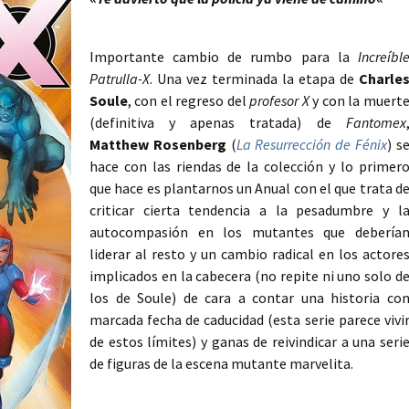
Importante cambio de rumbo para la
Increíbl
Patrulla-X
. Una vez terminada la etapa de
Charle
Soule
, con el regreso del
profesor X
y con la muert
(definitiva y apenas tratada) de
Fantomex
Matthew Rosenberg
(
La Resurrección de Fénix
) s
hace con las riendas de la colección y lo primer
que hace es plantarnos un Anual con el que trata d
criticar cierta tendencia a la pesadumbre y l
autocompasión en los mutantes que debería
liderar al resto y un cambio radical en los actore
implicados en la cabecera (no repite ni uno solo d
los de Soule) de cara a contar una historia co
marcada fecha de caducidad (esta serie parece vivi
de estos límites) y ganas de reivindicar a una seri
de figuras de la escena mutante marvelita.