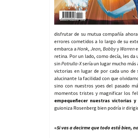
disfrutar de su mutua compañía ahor
errores cometidos a lo largo de su ext
embarca a
Hank
,
Jean
,
Bobby
y
Warren
e
retina. Por un lado, como decía, les da
sin
Patrulla-X
sería un lugar mucho más a
victorias en lugar de por cada uno de
alucinante la facilidad con que olvida
sino con nuestros yoes del pasado m
momentos tristes y magnificar los fe
empequeñecer nuestras victorias y
guioniza Rosenberg bien podría ir dirigi
«
Si vas a decirme que todo está bien, no