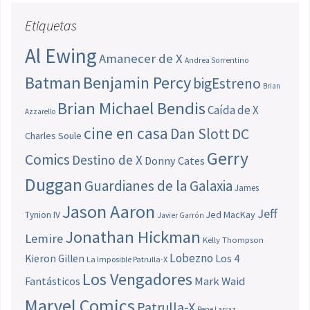
Etiquetas
Al Ewing
Amanecer de X
Andrea Sorrentino
Batman
Benjamin Percy
bigEstreno
Brian
Brian Michael Bendis
Caída de X
Azzarello
cine en casa
Dan Slott
DC
Charles Soule
Gerry
Comics
Destino de X
Donny Cates
Duggan
Guardianes de la Galaxia
James
Jason Aaron
Jeff
Jed MacKay
Tynion IV
Javier Garrón
Jonathan Hickman
Lemire
Kelly Thompson
Lobezno
Los 4
Kieron Gillen
La Imposible Patrulla-X
Los Vengadores
Fantásticos
Mark Waid
Marvel Comics
Patrulla-X
Pepe Larraz