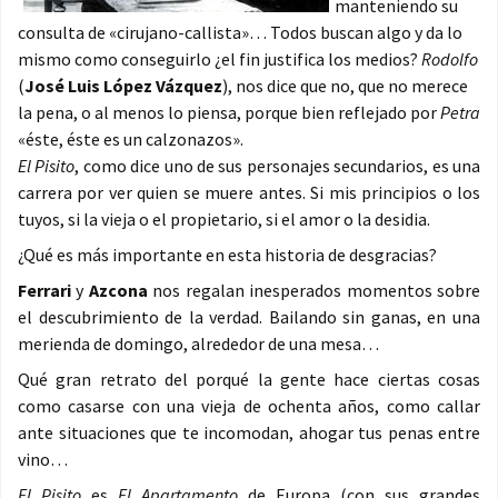
manteniendo su
consulta de «cirujano-callista»… Todos buscan algo y da lo
mismo como conseguirlo ¿el fin justifica los medios?
Rodolfo
(
José Luis López Vázquez
), nos dice que no, que no merece
la pena, o al menos lo piensa, porque bien reflejado por
Petra
«éste, éste es un calzonazos».
El Pisito
, como dice uno de sus personajes secundarios, es una
carrera por ver quien se muere antes. Si mis principios o los
tuyos, si la vieja o el propietario, si el amor o la desidia.
¿Qué es más importante en esta historia de desgracias?
Ferrari
y
Azcona
nos regalan inesperados momentos sobre
el descubrimiento de la verdad. Bailando sin ganas, en una
merienda de domingo, alrededor de una mesa…
Qué gran retrato del porqué la gente hace ciertas cosas
como casarse con una vieja de ochenta años, como callar
ante situaciones que te incomodan, ahogar tus penas entre
vino…
El Pisito
es
El Apartamento
de Europa (con sus grandes