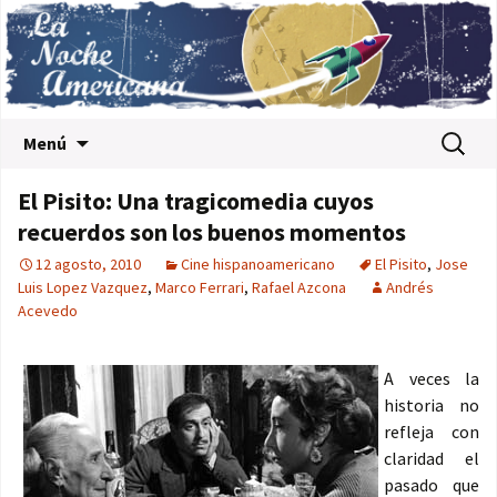
Saltar al contenido
Buscar:
Menú
El Pisito: Una tragicomedia cuyos
recuerdos son los buenos momentos
12 agosto, 2010
Cine hispanoamericano
El Pisito
,
Jose
Luis Lopez Vazquez
,
Marco Ferrari
,
Rafael Azcona
Andrés
Acevedo
A veces la
historia no
refleja con
claridad el
pasado que