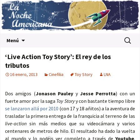
Saltar al contenido
Buscar:
Menú
‘Live Action Toy Story’: El rey de los
tributos
16 enero, 2013
Cinefilia
Toy Story
LNA
Dos amigos (
Jonason Pauley
y
Jesse Perrotta
) con un
fuerte amor por la saga
Toy Story
y con bastante tiempo libre
se lanzaron allá por 2010
(con 17 y 18 añitos) a la aventura de
trasladar la primera entrega de la franquicia al terreno de las
live-action
sin más medios que su videocámara y varios
centenares de metros de hilo. El resultado ha dado la vuelta
al mundo y lo podéis ver completo a través de
Youtube
.