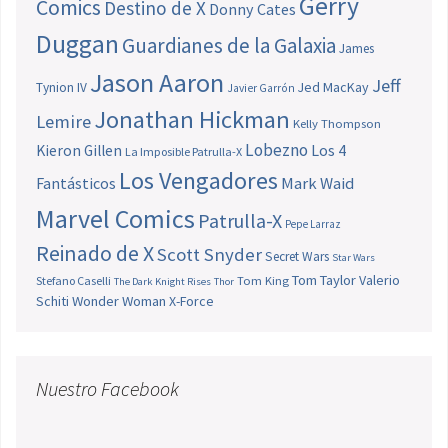
Gerry
Comics
Destino de X
Donny Cates
Duggan
Guardianes de la Galaxia
James
Jason Aaron
Jeff
Jed MacKay
Tynion IV
Javier Garrón
Jonathan Hickman
Lemire
Kelly Thompson
Lobezno
Los 4
Kieron Gillen
La Imposible Patrulla-X
Los Vengadores
Fantásticos
Mark Waid
Marvel Comics
Patrulla-X
Pepe Larraz
Reinado de X
Scott Snyder
Secret Wars
Star Wars
Tom Taylor
Valerio
Stefano Caselli
Tom King
The Dark Knight Rises
Thor
Schiti
Wonder Woman
X-Force
Nuestro Facebook