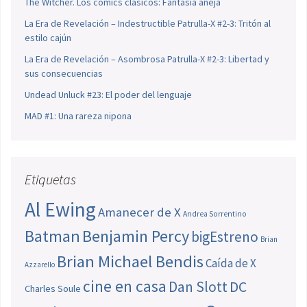
The Witcher. Los cómics clásicos: Fantasía añeja
La Era de Revelación – Indestructible Patrulla-X #2-3: Tritón al
estilo cajún
La Era de Revelación – Asombrosa Patrulla-X #2-3: Libertad y
sus consecuencias
Undead Unluck #23: El poder del lenguaje
MAD #1: Una rareza nipona
Etiquetas
Al Ewing
Amanecer de X
Andrea Sorrentino
Batman
Benjamin Percy
bigEstreno
Brian
Brian Michael Bendis
Caída de X
Azzarello
cine en casa
Dan Slott
DC
Charles Soule